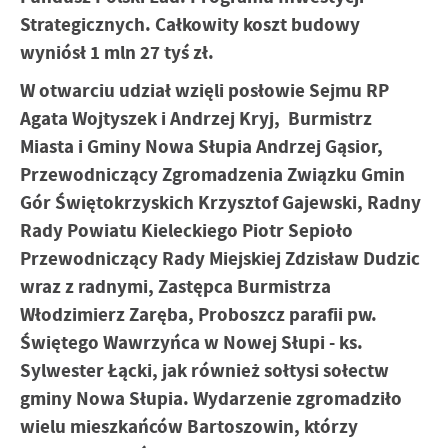
pliki cookies gwarantuje dostępność wszystkich
Strategicznych. Całkowity koszt budowy
funkcjonalności.
Promocyjne pliki cookies służą do prezentowania Ci naszych
Więcej
komunikatów na podstawie analizy Twoich upodobań oraz
wyniósł 1 mln 27 tyś zł.
Twoich zwyczajów dotyczących przeglądanej witryny
internetowej. Treści promocyjne mogą pojawić się na
W otwarciu udział wzięli posłowie Sejmu RP
stronach podmiotów trzecich lub firm będących naszymi
Agata Wojtyszek i Andrzej Kryj, Burmistrz
partnerami oraz innych dostawców usług. Firmy te działają
Miasta i Gminy Nowa Słupia Andrzej Gąsior,
w charakterze pośredników prezentujących nasze treści w
Przewodniczący Zgromadzenia Związku Gmin
postaci wiadomości, ofert, komunikatów mediów
społecznościowych.
Gór Świętokrzyskich Krzysztof Gajewski, Radny
Rady Powiatu Kieleckiego Piotr Sepioło
Przewodniczący Rady Miejskiej Zdzisław Dudzic
wraz z radnymi, Zastępca Burmistrza
Włodzimierz Zaręba, Proboszcz parafii pw.
Świętego Wawrzyńca w Nowej Słupi
- ks.
Sylwester Łącki, jak również sołtysi sołectw
gminy Nowa Słupia. Wydarzenie zgromadziło
wielu mieszkańców Bartoszowin, którzy