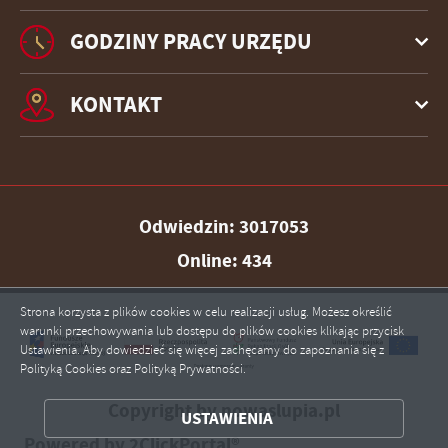
GODZINY PRACY URZĘDU
KONTAKT
Odwiedzin: 3017053
Online: 434
ZAPISZ WYBRANE
Strona korzysta z plików cookies w celu realizacji usług. Możesz określić
warunki przechowywania lub dostępu do plików cookies klikając przycisk
Ustawienia. Aby dowiedzieć się więcej zachęcamy do zapoznania się z
ZEZWÓL NA WSZYSTKIE
Polityką Cookies oraz Polityką Prywatności.
Copyright by nowaslupia.pl
USTAWIENIA
Powered by
2ClickPortal®