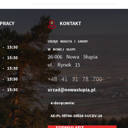
ów
PRACY
KONTAKT
URZĄD MIASTA I GMINY
0 - 15:30
W NOWEJ SŁUPI
26-006 Nowa Słupia
0 - 15:30
ul. Rynek 15
0 - 15:30
+48 41 31 78 700
0 - 15:30
urzad@nowaslupia.pl
0 - 15:30
e-doręczenia:
AE:PL-39744-20924-SUCDV-24