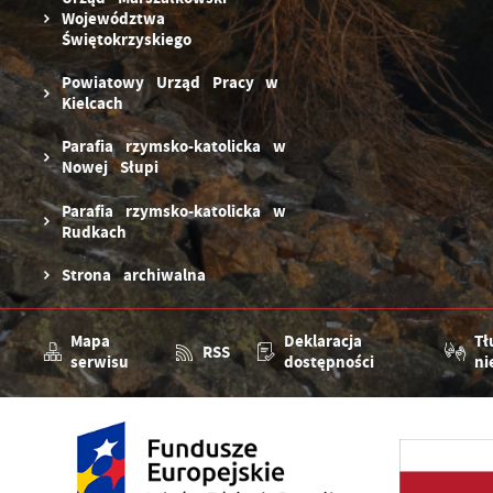
Województwa
Świętokrzyskiego
Powiatowy Urząd Pracy w
Kielcach
Parafia rzymsko-katolicka w
Nowej Słupi
Parafia rzymsko-katolicka w
Rudkach
Strona archiwalna
Mapa
Deklaracja
Tł
RSS
serwisu
dostępności
ni