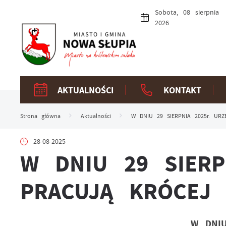
Przejdź do menu.
Przejdź do wyszukiwarki.
Przejdź do treści.
Przejdź do ustawień wielkości czcionki.
Włącz wersję kontrastową strony.
Sobota, 08 sierpnia
2026
AKTUALNOŚCI
KONTAKT
Strona główna
Aktualności
W DNIU 29 SIERPNIA 2025r. UR
28-08-2025
W DNIU 29 SIERP
PRACUJĄ KRÓCEJ
W DNIU