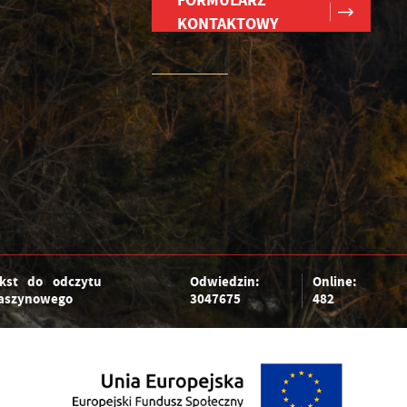
FORMULARZ
KONTAKTOWY
kst do odczytu
Odwiedzin:
Online:
aszynowego
3047675
482