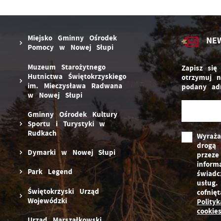
R
u
z
D
g
i
P
Miejsko Gminny Ośrodek
NE
W
n
Pomocy w Nowej Słupi
d
p
Muzeum Starożytnego
Zapisz się
p
Hutnictwa Świętokrzyskiego
otrzymuj 
c
im. Mieczysława Radwana
podany adr
w
w Nowej Słupi
Gminny Ośrodek Kultury
Sportu i Turystyki w
Rudkach
Wyraż
drogą 
Dymarki w Nowej Słupi
przeze
inform
Park Legend
świadc
usług.
Świętokrzyski Urząd
cofnię
Wojewódzki
Polity
cookie
Urząd Marszałkowski