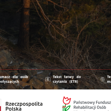
umacz dla osób
Tekst łatwy do
Te
esłyszących
czytania (ETR)
m