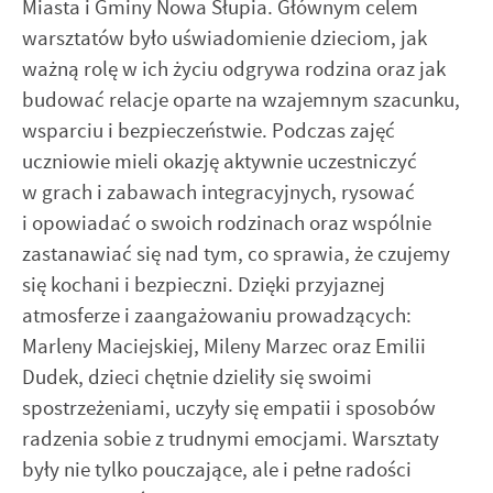
komunikatów na podstawie analizy Twoich upodobań oraz
Miasta i Gminy Nowa Słupia. Głównym celem
Twoich zwyczajów dotyczących przeglądanej witryny
warsztatów było uświadomienie dzieciom, jak
internetowej. Treści promocyjne mogą pojawić się na
ważną rolę w ich życiu odgrywa rodzina oraz jak
stronach podmiotów trzecich lub firm będących naszymi
partnerami oraz innych dostawców usług. Firmy te działają
budować relacje oparte na wzajemnym szacunku,
w charakterze pośredników prezentujących nasze treści w
wsparciu i bezpieczeństwie. Podczas zajęć
postaci wiadomości, ofert, komunikatów mediów
uczniowie mieli okazję aktywnie uczestniczyć
społecznościowych.
w grach i zabawach integracyjnych, rysować
i opowiadać o swoich rodzinach oraz wspólnie
zastanawiać się nad tym, co sprawia, że czujemy
się kochani i bezpieczni. Dzięki przyjaznej
atmosferze i zaangażowaniu prowadzących:
Marleny Maciejskiej, Mileny Marzec oraz Emilii
Dudek, dzieci chętnie dzieliły się swoimi
spostrzeżeniami, uczyły się empatii i sposobów
radzenia sobie z trudnymi emocjami. Warsztaty
były nie tylko pouczające, ale i pełne radości