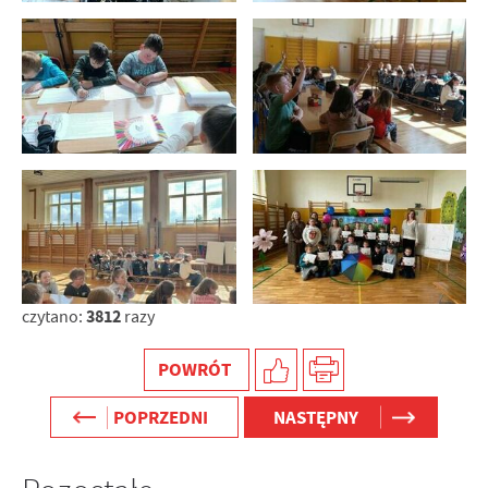
3812
czytano:
razy
POWRÓT
POPRZEDNI
NASTĘPNY