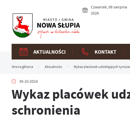
Przejdź do menu.
Przejdź do wyszukiwarki.
Przejdź do treści.
Przejdź do ustawień wielkości czcionki.
Włącz wersję kontrastową strony.
Czwartek, 06 sierpnia
2026
AKTUALNOŚCI
KONTAKT
Strona główna
Aktualności
Wykaz placówek udzielających tymcza
30-10-2024
Wykaz placówek udz
schronienia