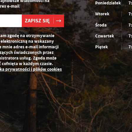
najnowsze wiadomości na
Poniedziałek
7
zeglądanej witryny internetowej. Treści promocyjne mogą pojawić się na
res e-mail
ronach podmiotów trzecich lub firm będących naszymi partnerami oraz innych
Wtorek
7
ostawców usług. Firmy te działają w charakterze pośredników prezentujących
asze treści w postaci wiadomości, ofert, komunikatów mediów
połecznościowych.
Środa
7
am zgodę na otrzymywanie
Czwartek
7
 elektroniczną na wskazany
e mnie adres e-mail informacji
Piątek
7
zących świadczonych przez
istratora usług. Zgoda może
ć cofnięta w każdym czasie.
yka prywatności i plików cookies