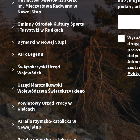
otrzymuj 
pr
im. Mieczysława Radwana w
podany ad
st
Nowej Słupi
d
n
Gminny Ośrodek Kultury Sportu
s
i Turystyki w Rudkach
Wyraż
Dymarki w Nowej Słupi
drogą
przez
Park Legend
dotyc
Admin
Świętokrzyski Urząd
zosta
Wojewódzki
Polit
Urząd Marszałkowski
Województwa Świętokrzyskiego
Powiatowy Urząd Pracy w
Kielcach
Parafia rzymsko-katolicka w
Nowej Słupi
Parafia rzymsko-katolicka w