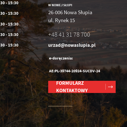
:30 - 15:30
W NOWEJ SŁUPI
26-006 Nowa Słupia
:30 - 15:30
ul. Rynek 15
:30 - 15:30
+48 41 31 78 700
:30 - 15:30
urzad@nowaslupia.pl
:30 - 15:30
e-doręczenia:
AE:PL-39744-20924-SUCDV-24
FORMULARZ
KONTAKTOWY