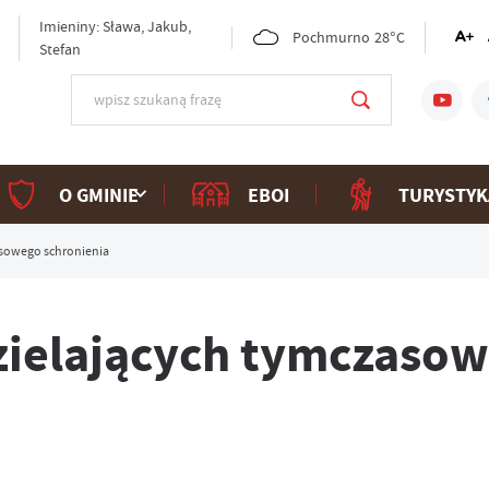
Imieniny: Sława, Jakub,
Pochmurno
28°C
Stefan
O GMINIE
EBOI
TURYSTYK
sowego schronienia
ielających tymczaso