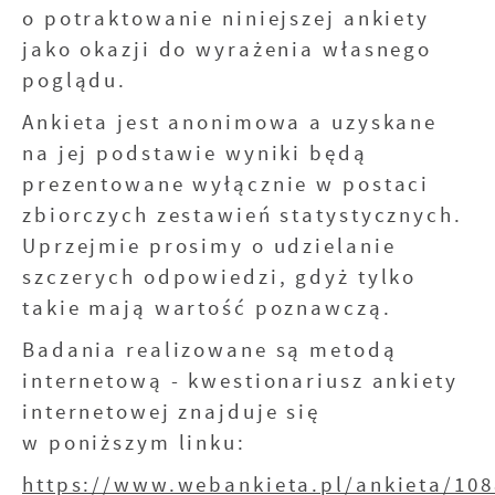
o potraktowanie niniejszej ankiety
Twoich zwyczajów dotyczących przeglądanej witry
internetowej. Treści promocyjne mogą pojawić się 
jako okazji do wyrażenia własnego
podmiotów trzecich lub firm będących naszymi par
poglądu.
innych dostawców usług. Firmy te działają w chara
pośredników prezentujących nasze treści w postaci
Ankieta jest anonimowa a uzyskane
wiadomości, ofert, komunikatów mediów społeczno
na jej podstawie wyniki będą
prezentowane wyłącznie w postaci
zbiorczych zestawień statystycznych.
Uprzejmie prosimy o udzielanie
szczerych odpowiedzi, gdyż tylko
takie mają wartość poznawczą.
Badania realizowane są metodą
internetową - kwestionariusz ankiety
internetowej znajduje się
w poniższym linku:
https://www.webankieta.pl/ankieta/10