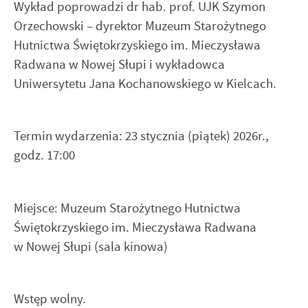
najciekawsze informacje i aktualności na stronach naszych
Wykład poprowadzi dr hab. prof. UJK Szymon
Wyrażenie zgody na analityczne pliki cookies gwarantuje
partnerów.
dostępność wszystkich funkcjonalności.
Orzechowski – dyrektor Muzeum Starożytnego
Hutnictwa Świętokrzyskiego im. Mieczysława
Promocyjne pliki cookies służą do prezentowania Ci naszych
Więcej
Radwana w Nowej Słupi i wykładowca
komunikatów na podstawie analizy Twoich upodobań oraz
Uniwersytetu Jana Kochanowskiego w Kielcach.
Twoich zwyczajów dotyczących przeglądanej witryny
internetowej. Treści promocyjne mogą pojawić się na stronach
podmiotów trzecich lub firm będących naszymi partnerami oraz
innych dostawców usług. Firmy te działają w charakterze
Termin wydarzenia: 23 stycznia (piątek) 2026r.,
pośredników prezentujących nasze treści w postaci wiadomości,
godz. 17:00
ofert, komunikatów mediów społecznościowych.
Miejsce: Muzeum Starożytnego Hutnictwa
Świętokrzyskiego im. Mieczysława Radwana
w Nowej Słupi (sala kinowa)
Wstęp wolny.