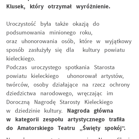
pliki cookies gwarantuje dostępność wszystkich
Promocyjne pliki cookies służą do prezentowania Ci
Klusek, który otrzymał wyróżnienie.
Więcej
funkcjonalności.
naszych komunikatów na podstawie analizy Twoich
upodobań oraz Twoich zwyczajów dotyczących
Uroczystość była także okazją do
przeglądanej witryny internetowej. Treści promocyjne
mogą pojawić się na stronach podmiotów trzecich
podsumowania minionego roku,
lub firm będących naszymi partnerami oraz innych
oraz uhonorowania osób, które w wyjątkowy
dostawców usług. Firmy te działają w charakterze
sposób zasłużyły się dla kultury powiatu
pośredników prezentujących nasze treści w postaci
wiadomości, ofert, komunikatów mediów
kieleckiego.
społecznościowych.
Podczas uroczystego spotkania Starosta
powiatu kieleckiego uhonorował artystów,
twórców, osoby działające na rzecz ochrony
dziedzictwa narodowego, wręczając im
Doroczną Nagrodę Starosty Kieleckiego
w dziedzinie kultury.
Nagroda główna
w kategorii zespołu artystycznego trafiła
do Amatorskiego Teatru „Święty spokój”.