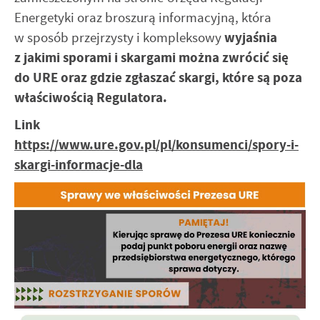
stronach podmiotów trzecich lub firm będących naszymi partne
Energetyki oraz broszurą informacyjną, która
innych dostawców usług. Firmy te działają w charakterze pośr
prezentujących nasze treści w postaci wiadomości, ofert, kom
w sposób przejrzysty i kompleksowy
wyjaśnia
mediów społecznościowych.
z jakimi sporami i skargami można zwrócić się
do URE oraz gdzie zgłaszać skargi, które są poza
właściwością Regulatora.
Link
https://www.ure.gov.pl/pl/konsumenci/spory-i-
skargi-informacje-dla