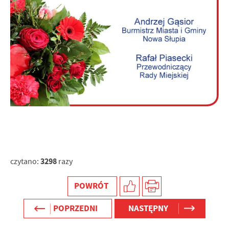
internetowej. Treści promocyjne mogą pojawić się na
stronach podmiotów trzecich lub firm będących naszymi
partnerami oraz innych dostawców usług. Firmy te działają
w charakterze pośredników prezentujących nasze treści w
postaci wiadomości, ofert, komunikatów mediów
społecznościowych.
3298
czytano:
razy
POWRÓT
POPRZEDNI
NASTĘPNY