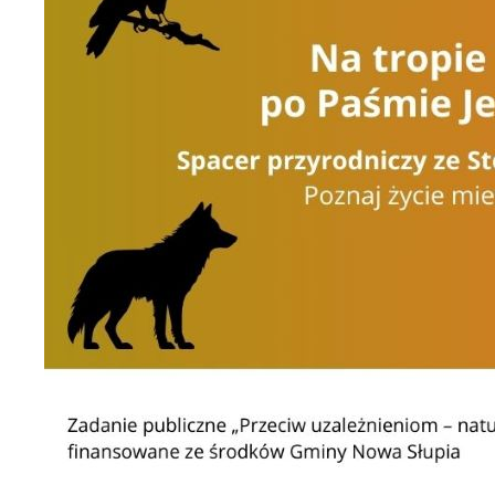
U
S
z
s
N