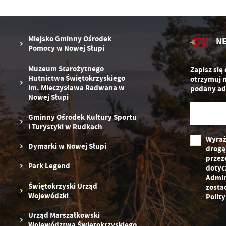
zg
D
fu
ak
P
W
p
Miejsko Gminny Ośrodek
N
pr
Pomocy w Nowej Słupi
st
d
Muzeum Starożytnego
Zapisz się
n
Hutnictwa Świętokrzyskiego
otrzymuj 
s
im. Mieczysława Radwana w
podany ad
Nowej Słupi
Gminny Ośrodek Kultury Sportu
i Turystyki w Rudkach
Wyraż
Dymarki w Nowej Słupi
drogą
przez
Park Legend
dotyc
Admin
Świętokrzyski Urząd
zosta
Wojewódzki
Polit
Urząd Marszałkowski
Województwa Świętokrzyskiego