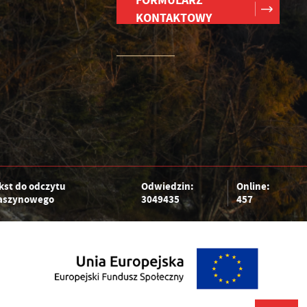
FORMULARZ
KONTAKTOWY
kst do odczytu
Odwiedzin:
Online:
szynowego
3049435
457