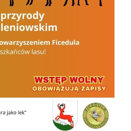
stawienia
zanujemy Twoją prywatność. Możesz zmienić ustawienia cookies lub
aakceptować je wszystkie. W dowolnym momencie możesz dokonać zmiany
woich ustawień.
iezbędne