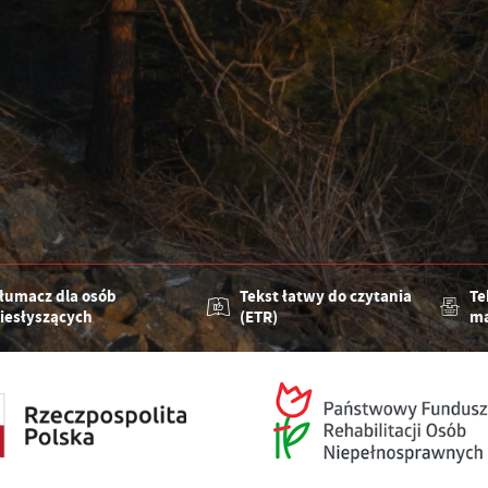
łumacz dla osób
Tekst łatwy do czytania
Te
iesłyszących
(ETR)
ma