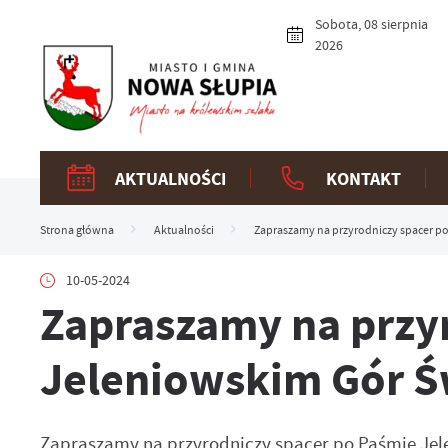
Przejdź do menu.
Przejdź do wyszukiwarki.
Przejdź do treści.
Przejdź do ustawień wielkości czcionki.
Włącz wersję kontrastową strony.
Sobota, 08 sierpnia
2026
AKTUALNOŚCI
KONTAKT
Strona główna
Aktualności
Zapraszamy na przyrodniczy spacer po
10-05-2024
Zapraszamy na przy
Jeleniowskim Gór Ś
Zapraszamy na przyrodniczy spacer po Paśmie Jel