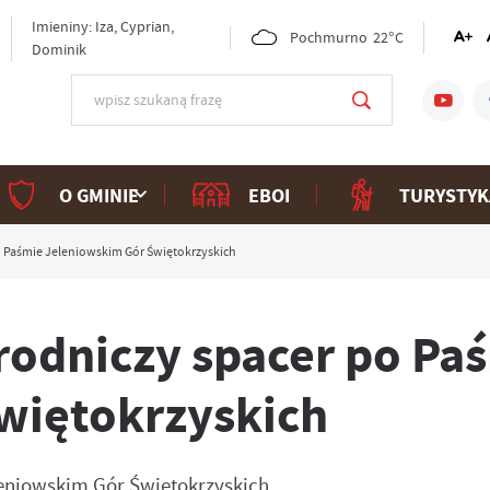
Imieniny: Iza, Cyprian,
Pochmurno
22°C
Dominik
O GMINIE
EBOI
TURYSTYK
 Paśmie Jeleniowskim Gór Świętokrzyskich
rodniczy spacer po Pa
więtokrzyskich
eniowskim Gór Świętokrzyskich,