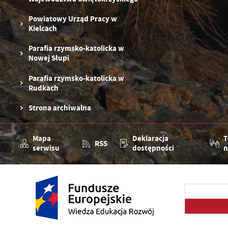
Powiatowy Urząd Pracy w
Kielcach
Parafia rzymsko-katolicka w
Nowej Słupi
Parafia rzymsko-katolicka w
Rudkach
Strona archiwalna
Mapa
Deklaracja
T
RSS
serwisu
dostępności
n