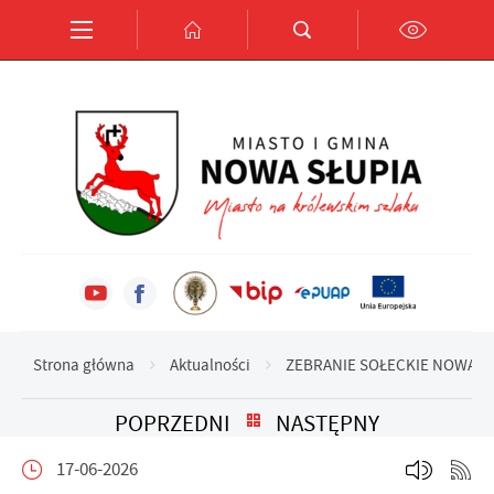
Przejdź do menu.
Przejdź do wyszukiwarki.
Przejdź do treści.
Przejdź do ustawień wielkości czcionki.
Włącz wersję kontrastową strony.
Ustawienia
Szanujemy Twoją prywatność. Możesz zmienić ustawienia
cookies lub zaakceptować je wszystkie. W dowolnym
momencie możesz dokonać zmiany swoich ustawień.
Niezbędne
Niezbędne pliki cookies służą do prawidłowego
funkcjonowania strony internetowej i umożliwiają Ci
komfortowe korzystanie z oferowanych przez nas usług.
Pliki cookies odpowiadają na podejmowane przez Ciebie
Strona główna
Aktualności
ZEBRANIE SOŁECKIE NOWA S
Więcej
działania w celu m.in. dostosowania Twoich ustawień
preferencji prywatności, logowania czy wypełniania
POPRZEDNI
NASTĘPNY
formularzy. Dzięki plikom cookies strona, z której
Funkcjonalne i personalizacyjne
korzystasz, może działać bez zakłóceń.
17-06-2026
Tego typu pliki cookies umożliwiają stronie internetowej