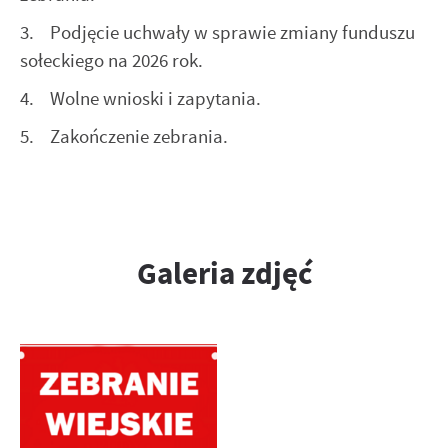
internetowej. Treści promocyjne mogą pojawić się na
3. Podjęcie uchwały w sprawie zmiany funduszu
stronach podmiotów trzecich lub firm będących naszymi
partnerami oraz innych dostawców usług. Firmy te działają
sołeckiego na 2026 rok.
w charakterze pośredników prezentujących nasze treści w
4. Wolne wnioski i zapytania.
postaci wiadomości, ofert, komunikatów mediów
społecznościowych.
5. Zakończenie zebrania.
Galeria zdjęć