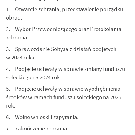
internetowej. Treści promocyjne mogą pojawić się na
1. Otwarcie zebrania, przedstawienie porządku
stronach podmiotów trzecich lub firm będących naszymi
obrad.
partnerami oraz innych dostawców usług. Firmy te działają
w charakterze pośredników prezentujących nasze treści w
2. Wybór Przewodniczącego oraz Protokolanta
postaci wiadomości, ofert, komunikatów mediów
zebrania.
społecznościowych.
3. Sprawozdanie Sołtysa z działań podjętych
w 2023 roku.
4. Podjęcie uchwały w sprawie zmiany funduszu
sołeckiego na 2024 rok.
5. Podjęcie uchwały w sprawie wyodrębnienia
środków w ramach funduszu sołeckiego na 2025
rok.
6. Wolne wnioski i zapytania.
7. Zakończenie zebrania.