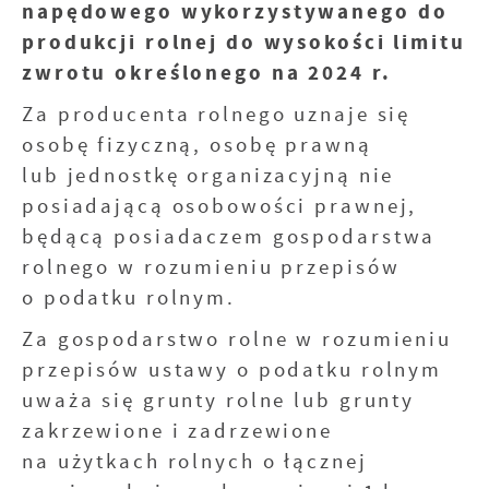
prezentujemy Ci najciekawsze informacje i
napędowego wykorzystywanego do
względem ich popularności wśród
aktualności na stronach naszych partnerów.
użytkowników. Zgromadzone informacje są
produkcji rolnej do wysokości limitu
przetwarzane w formie zanonimizowanej.
Promocyjne pliki cookies służą do
Więcej
zwrotu określonego na 2024 r.
Wyrażenie zgody na analityczne pliki cookies
prezentowania Ci naszych komunikatów na
gwarantuje dostępność wszystkich
podstawie analizy Twoich upodobań oraz
Za producenta rolnego uznaje się
funkcjonalności.
Twoich zwyczajów dotyczących przeglądanej
osobę fizyczną, osobę prawną
witryny internetowej. Treści promocyjne
lub jednostkę organizacyjną nie
mogą pojawić się na stronach podmiotów
trzecich lub firm będących naszymi
posiadającą osobowości prawnej,
partnerami oraz innych dostawców usług.
będącą posiadaczem gospodarstwa
Firmy te działają w charakterze pośredników
rolnego w rozumieniu przepisów
prezentujących nasze treści w postaci
wiadomości, ofert, komunikatów mediów
o podatku rolnym.
społecznościowych.
Za gospodarstwo rolne w rozumieniu
przepisów ustawy o podatku rolnym
uważa się grunty rolne lub grunty
zakrzewione i zadrzewione
na użytkach rolnych o łącznej