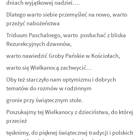
dniach wyjątkowej nadziei….
internetowej. Treści promocyjne mogą pojawić się na stronach
podmiotów trzecich lub firm będących naszymi partnerami oraz
Dlatego warto siebie przemyśleć na nowo, warto
innych dostawców usług. Firmy te działają w charakterze
przeżyć nabożeństwa
pośredników prezentujących nasze treści w postaci wiadomości,
ofert, komunikatów mediów społecznościowych.
Triduum Paschalnego, warto posłuchać z bliska
Rezurekcyjnych dzwonów,
warto nawiedzić Groby Pańskie w Kościołach,
warto się Wielkanocą zachwycić…
Oby też starczyło nam optymizmu i dobrych
tematów do rozmów w rodzinnym
gronie przy świątecznym stole.
Poszukajmy tej Wielkanocy z dzieciństwa, do której
przecież
tęsknimy, do pięknej świątecznej tradycji i polskich