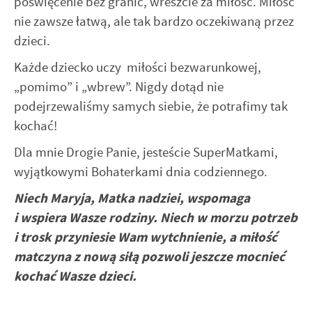
poświęcenie bez granic, wreszcie za miłość. Miłość
internetowej. Treści promocyjne mogą pojawić się na
nie zawsze łatwą, ale tak bardzo oczekiwaną przez
stronach podmiotów trzecich lub firm będących naszymi
dzieci.
partnerami oraz innych dostawców usług. Firmy te działają
w charakterze pośredników prezentujących nasze treści w
Każde dziecko uczy miłości bezwarunkowej,
postaci wiadomości, ofert, komunikatów mediów
„pomimo” i „wbrew”. Nigdy dotąd nie
społecznościowych.
podejrzewaliśmy samych siebie, że potrafimy tak
kochać!
Dla mnie Drogie Panie, jesteście SuperMatkami,
wyjątkowymi Bohaterkami dnia codziennego.
Niech Maryja, Matka nadziei, wspomaga
i wspiera Wasze rodziny. Niech w morzu potrzeb
i trosk przyniesie Wam wytchnienie, a miłość
matczyna z nową siłą pozwoli jeszcze mocnieć
kochać Wasze dzieci.