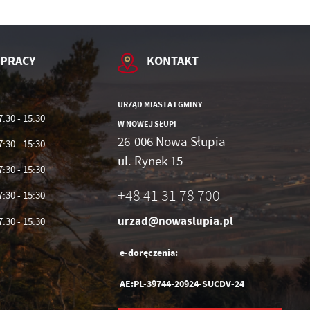
 PRACY
KONTAKT
URZĄD MIASTA I GMINY
7:30 - 15:30
W NOWEJ SŁUPI
26-006 Nowa Słupia
7:30 - 15:30
ul. Rynek 15
7:30 - 15:30
ń.
+48 41 31 78 700
7:30 - 15:30
urzad@nowaslupia.pl
7:30 - 15:30
h
e-doręczenia:
AE:PL-39744-20924-SUCDV-24
je