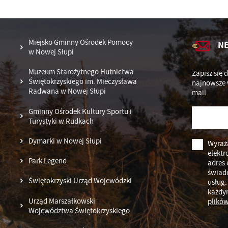
U
Miejsko Gminny Ośrodek Pomocy
N
Sz
w Nowej Słupi
ws
Muzeum Starożytnego Hutnictwa
Zapisz się 
Świętokrzyskiego im. Mieczysława
najnowsze 
N
Radwana w Nowej Słupi
mail
Ni
Gminny Ośrodek Kultury Sportu i
um
Turystyki w Rudkach
Pl
Wi
do
Dymarki w Nowej Słupi
fo
Wyraż
elektr
F
Za
Park Legend
adres 
świad
Te
Świętokrzyski Urząd Wojewódzki
usług.
pr
każdy
pr
Urząd Marszałkowski
plików
Dz
Wi
Województwa Świętokrzyskiego
fu
pr