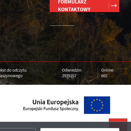
FORMULARZ
KONTAKTOWY
b.
ch
e
ć
ie
ekst do odczytu
Odwiedzin:
Online:
aszynowego
2939257
665