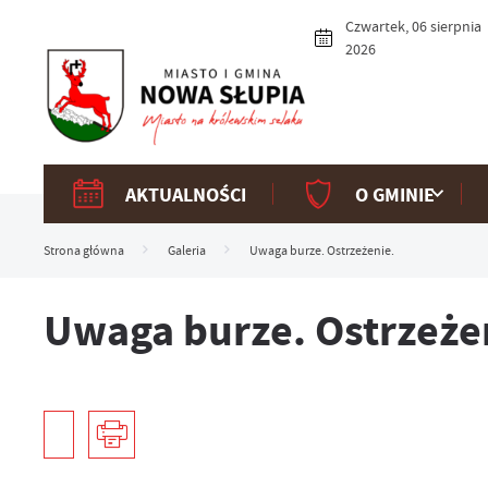
Przejdź do menu.
Przejdź do wyszukiwarki.
Przejdź do treści.
Przejdź do ustawień wielkości czcionki.
Włącz wersję kontrastową strony.
Czwartek, 06 sierpnia
2026
AKTUALNOŚCI
O GMINIE
Strona główna
Galeria
Uwaga burze. Ostrzeżenie.
Uwaga burze. Ostrzeże