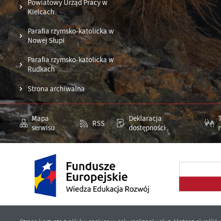
do
Powiatowy Urząd Pracy w
A
Kielcach
An
Parafia rzymsko-katolicka w
Co
Wi
Nowej Słupi
wi
ww
Parafia rzymsko-katolicka w
po
Rudkach
R
za
ws
Dz
Strona archiwalna
ak
Pr
Wi
an
Mapa
Deklaracja
in
RSS
serwisu
dostępności
fi
ch
k