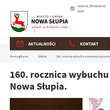
Przejdź do menu.
Przejdź do wyszukiwarki.
Przejdź do treści.
Przejdź do ustawień wielkości czcionki.
Włącz wersję kontrastową strony.
Sobota, 08 sierpnia
2026
AKTUALNOŚCI
KONTAKT
Strona główna
Galeria
160. rocznica wybuchu powstania stycznio
160. rocznica wybuchu
Nowa Słupia.