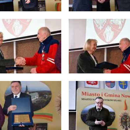
romocyjne pliki cookies służą do prezentowania Ci naszych komunikatów na
ięcej
odstawie analizy Twoich upodobań oraz Twoich zwyczajów dotyczących
zeglądanej witryny internetowej. Treści promocyjne mogą pojawić się na
ronach podmiotów trzecich lub firm będących naszymi partnerami oraz innych
ostawców usług. Firmy te działają w charakterze pośredników prezentujących
asze treści w postaci wiadomości, ofert, komunikatów mediów
połecznościowych.