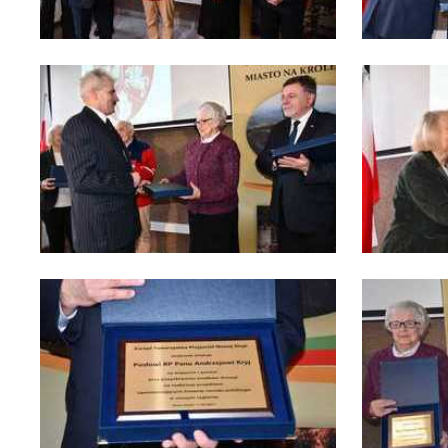
P
W
p
pr
st
d
n
s