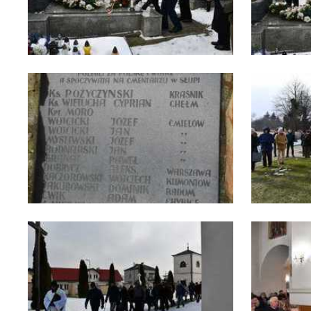
U
S
z
s
N
N
in