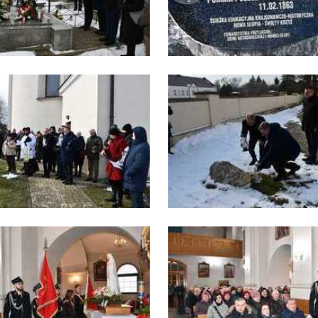
stawienia
zanujemy Twoją prywatność. Możesz zmienić ustawienia cookies lub
aakceptować je wszystkie. W dowolnym momencie możesz dokonać zmiany
woich ustawień.
iezbędne
iezbędne pliki cookies służą do prawidłowego funkcjonowania strony
ternetowej i umożliwiają Ci komfortowe korzystanie z oferowanych przez nas