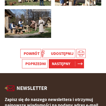
stronach podmiotów trzecich lub firm będących naszymi
partnerami oraz innych dostawców usług. Firmy te działają
w charakterze pośredników prezentujących nasze treści w
postaci wiadomości, ofert, komunikatów mediów
społecznościowych.
POWRÓT
UDOSTĘPNIJ
POPRZEDNI
NASTĘPNY
NEWSLETTER
Zapisz się do naszego newslettera i otrzymuj
najnowsze wiadomości na podany adres e-mail