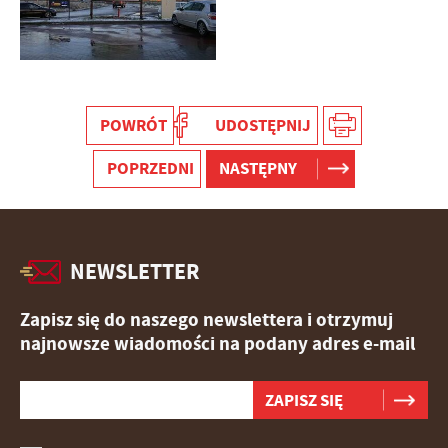
stronach podmiotów trzecich lub firm będących naszymi
partnerami oraz innych dostawców usług. Firmy te działają
w charakterze pośredników prezentujących nasze treści w
postaci wiadomości, ofert, komunikatów mediów
społecznościowych.
POWRÓT
UDOSTĘPNIJ
POPRZEDNI
NASTĘPNY
NEWSLETTER
Zapisz się do naszego newslettera i otrzymuj
najnowsze wiadomości na podany adres e-mail