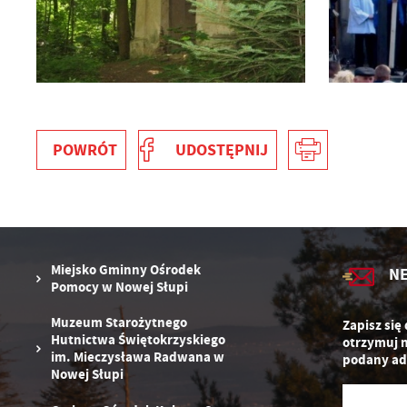
U
POWRÓT
UDOSTĘPNIJ
S
z
s
Miejsko Gminny Ośrodek
N
Pomocy w Nowej Słupi
N
N
Muzeum Starożytnego
Zapisz się
in
Hutnictwa Świętokrzyskiego
otrzymuj 
us
im. Mieczysława Radwana w
podany ad
Pl
W
Nowej Słupi
d
wy