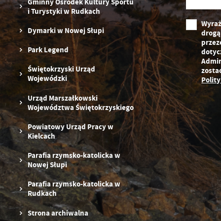
Gminny Ośrodek Kultury Sportu
dz
i Turystyki w Rudkach
F
Za
Wyraż
Te
Dymarki w Nowej Słupi
drogą
w
przez
fu
Park Legend
dotyc
D
W
Admin
fu
Świętokrzyski Urząd
zosta
pr
Wojewódzki
Polit
gw
A
Urząd Marszałkowski
An
Województwa Świętokrzyskiego
po
Co
Powiatowy Urząd Pracy w
W
wy
Kielcach
o
s
Parafia rzymsko-katolicka w
R
Z
Nowej Słupi
zg
D
fu
ak
Parafia rzymsko-katolicka w
P
Rudkach
W
p
pr
Strona archiwalna
st