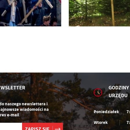
stawienia
zanujemy Twoją prywatność. Możesz zmienić ustawienia cookies lub
aakceptować je wszystkie. W dowolnym momencie możesz dokonać zmiany
woich ustawień.
EWSLETTER
GODZINY
iezbędne
URZĘDU
iezbędne pliki cookies służą do prawidłowego funkcjonowania strony
 do naszego newslettera i
ternetowej i umożliwiają Ci komfortowe korzystanie z oferowanych przez nas
najnowsze wiadomości na
ług.
Poniedziałek
7
res e-mail
iki cookies odpowiadają na podejmowane przez Ciebie działania w celu m.in.
ięcej
ostosowania Twoich ustawień preferencji prywatności, logowania czy
Wtorek
7
pełniania formularzy. Dzięki plikom cookies strona, z której korzystasz, może