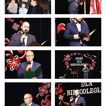
Twoich zwyczajów dotyczących przeglądanej witryny
internetowej. Treści promocyjne mogą pojawić się na
stronach podmiotów trzecich lub firm będących naszymi
partnerami oraz innych dostawców usług. Firmy te działają
w charakterze pośredników prezentujących nasze treści w
postaci wiadomości, ofert, komunikatów mediów
społecznościowych.