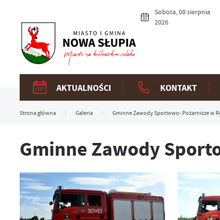
Przejdź do menu.
Przejdź do wyszukiwarki.
Przejdź do treści.
Przejdź do ustawień wielkości czcionki.
Włącz wersję kontrastową strony.
Sobota, 08 sierpnia
2026
AKTUALNOŚCI
KONTAKT
Strona główna
Galeria
Gminne Zawody Sportowo- Pożarnicze w R
Gminne Zawody Sporto