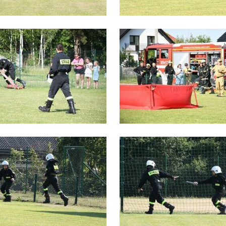
stawienia
zanujemy Twoją prywatność. Możesz zmienić ustawienia cookies lub
aakceptować je wszystkie. W dowolnym momencie możesz dokonać zmiany
woich ustawień.
iezbędne
iezbędne pliki cookies służą do prawidłowego funkcjonowania strony
ternetowej i umożliwiają Ci komfortowe korzystanie z oferowanych przez nas