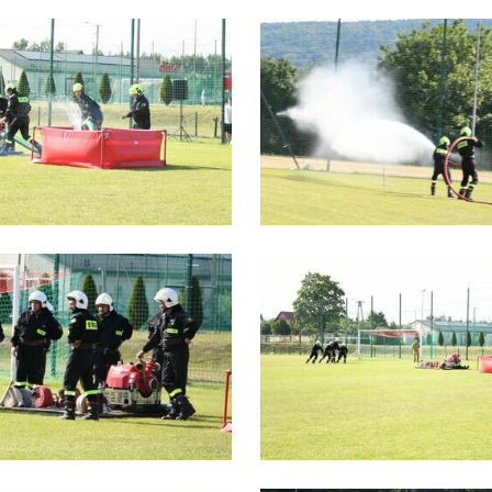
romocyjne pliki cookies służą do prezentowania Ci naszych komunikatów na
ięcej
odstawie analizy Twoich upodobań oraz Twoich zwyczajów dotyczących
zeglądanej witryny internetowej. Treści promocyjne mogą pojawić się na
ronach podmiotów trzecich lub firm będących naszymi partnerami oraz innych
ostawców usług. Firmy te działają w charakterze pośredników prezentujących
asze treści w postaci wiadomości, ofert, komunikatów mediów
połecznościowych.