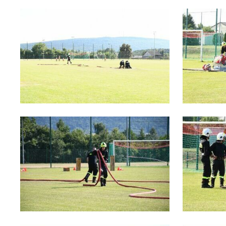
P
W
p
pr
st
d
n
s