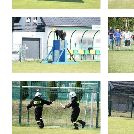
U
S
z
s
N
N
in