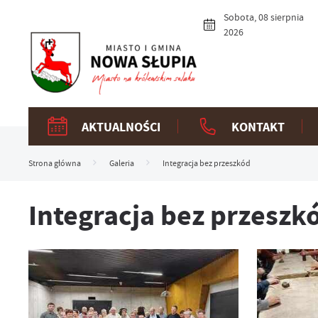
Przejdź do menu.
Przejdź do wyszukiwarki.
Przejdź do treści.
Przejdź do ustawień wielkości czcionki.
Włącz wersję kontrastową strony.
Sobota, 08 sierpnia
2026
AKTUALNOŚCI
KONTAKT
Strona główna
Galeria
Integracja bez przeszkód
Integracja bez przeszk