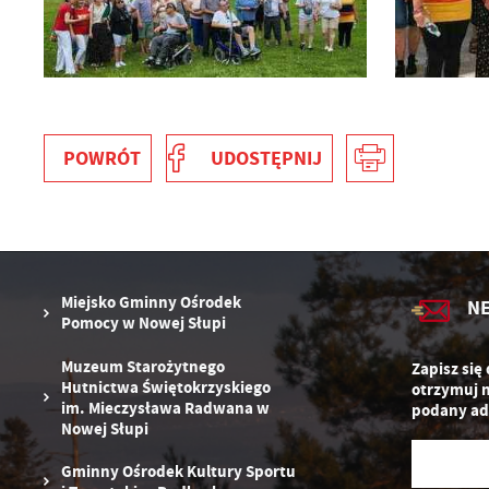
S
z
s
POWRÓT
UDOSTĘPNIJ
N
N
in
us
Pl
W
Miejsko Gminny Ośrodek
N
d
Pomocy w Nowej Słupi
wy
dz
F
Muzeum Starożytnego
Zapisz się
Hutnictwa Świętokrzyskiego
otrzymuj 
Te
im. Mieczysława Radwana w
podany ad
w
Nowej Słupi
fu
Za
Gminny Ośrodek Kultury Sportu
D
W