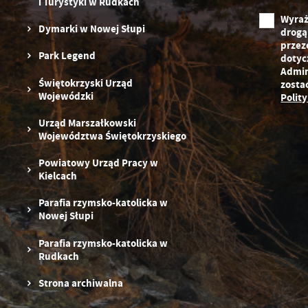
i Turystyki w Rudkach
fu
pr
Wyraż
Dymarki w Nowej Słupi
gw
drogą
A
przez
Park Legend
dotyc
An
Admin
po
Świętokrzyski Urząd
zosta
Wojewódzki
Polit
Co
W
wy
Urząd Marszałkowski
o
Województwa Świętokrzyskiego
s
R
Z
Powiatowy Urząd Pracy w
zg
D
fu
Kielcach
ak
Parafia rzymsko-katolicka w
P
Nowej Słupi
W
p
pr
Parafia rzymsko-katolicka w
st
Rudkach
d
n
Strona archiwalna
s