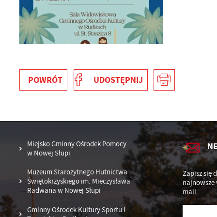
POWRÓT
UDOSTĘPNIJ
U
Sz
ws
Miejsko Gminny Ośrodek Pomocy
N
w Nowej Słupi
Muzeum Starożytnego Hutnictwa
Zapisz się 
N
Świętokrzyskiego im. Mieczysława
najnowsze 
Radwana w Nowej Słupi
mail
Ni
um
Gminny Ośrodek Kultury Sportu i