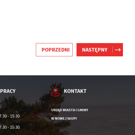
POPRZEDNI
NASTĘPNY
 PRACY
KONTAKT
URZĄD MIASTA I GMINY
7:30 - 15:30
W NOWEJ SŁUPI
7:30 - 15:30