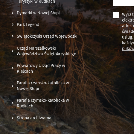
Turystyki w Rudkach
Pl
Wi
do
Dymarki w Nowej Słupi
Wyraż
fo
elektr
Park Legend
F
adres 
świad
Te
Świętokrzyski Urząd Wojewódzki
usług.
pr
Za
każdy
pr
Urząd Marszałkowski
plików
Województwa Świętokrzyskiego
Dz
Wi
fu
Powiatowy Urząd Pracy w
pr
Kielcach
do
A
Parafia rzymsko-katolicka w
An
Nowej Słupi
Co
Parafia rzymsko-katolicka w
Wi
wi
Rudkach
ww
po
Strona archiwalna
R
za
ws
Dz
ak