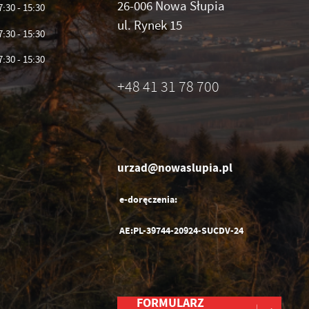
26-006 Nowa Słupia
7:30 - 15:30
ul. Rynek 15
7:30 - 15:30
ń.
7:30 - 15:30
h
+48 41 31 78 700
je
urzad@nowaslupia.pl
b.
e-doręczenia:
AE:PL-39744-20924-SUCDV-24
ch
e
ć
FORMULARZ