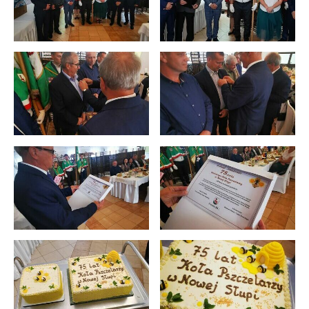
stronach podmiotów trzecich lub firm będących naszymi
partnerami oraz innych dostawców usług. Firmy te działają
w charakterze pośredników prezentujących nasze treści w
postaci wiadomości, ofert, komunikatów mediów
społecznościowych.