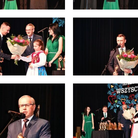
stawienia
anujemy Twoją prywatność. Możesz zmienić ustawienia cookies lub zaakceptować je
zystkie. W dowolnym momencie możesz dokonać zmiany swoich ustawień.
iezbędne
ezbędne pliki cookies służą do prawidłowego funkcjonowania strony internetowej i
ożliwiają Ci komfortowe korzystanie z oferowanych przez nas usług.
iki cookies odpowiadają na podejmowane przez Ciebie działania w celu m.in.
ęcej