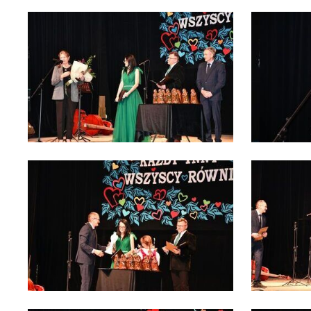
fi
ch
k