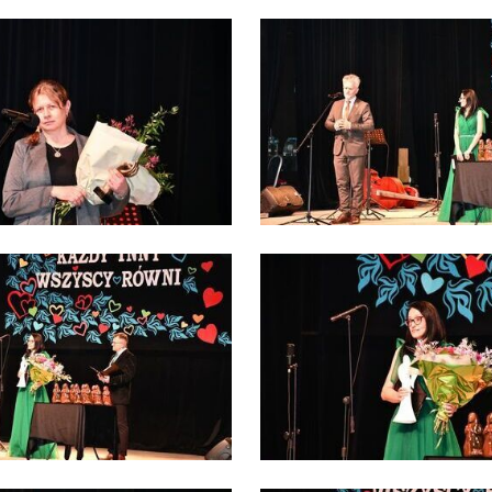
rm będących naszymi partnerami oraz innych dostawców usług. Firmy te działają w
arakterze pośredników prezentujących nasze treści w postaci wiadomości, ofert,
omunikatów mediów społecznościowych.