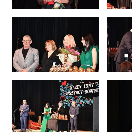
U
Sz
ws
N
Ni
um
Pl
Wi