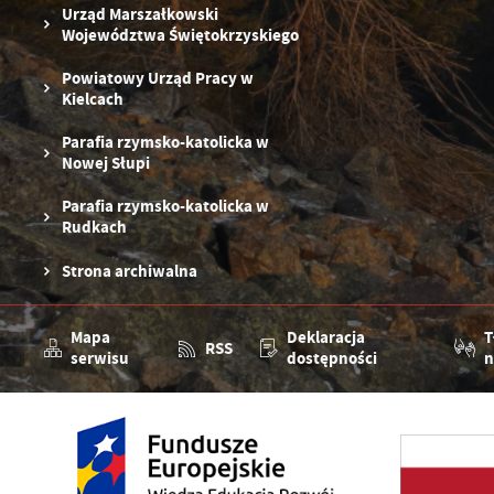
R
Z
Urząd Marszałkowski
zg
D
Województwa Świętokrzyskiego
fu
ak
Powiatowy Urząd Pracy w
P
W
p
Kielcach
pr
st
Parafia rzymsko-katolicka w
d
Nowej Słupi
n
s
Parafia rzymsko-katolicka w
Rudkach
Strona archiwalna
Mapa
Deklaracja
T
RSS
serwisu
dostępności
n