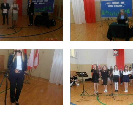
stawienia
zanujemy Twoją prywatność. Możesz zmienić ustawienia cookies lub
aakceptować je wszystkie. W dowolnym momencie możesz dokonać zmiany
woich ustawień.
iezbędne