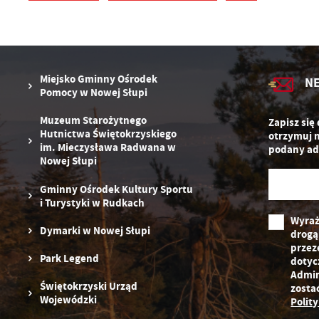
N
in
us
Pl
W
d
Miejsko Gminny Ośrodek
N
wy
Pomocy w Nowej Słupi
dz
F
Muzeum Starożytnego
Zapisz się
Za
Te
Hutnictwa Świętokrzyskiego
otrzymuj 
w
im. Mieczysława Radwana w
podany ad
fu
Nowej Słupi
D
W
fu
Gminny Ośrodek Kultury Sportu
pr
i Turystyki w Rudkach
gw
Wyraż
A
Dymarki w Nowej Słupi
drogą
An
przez
po
Park Legend
dotyc
Co
Admin
W
wy
Świętokrzyski Urząd
zosta
o
Wojewódzki
Polit
s