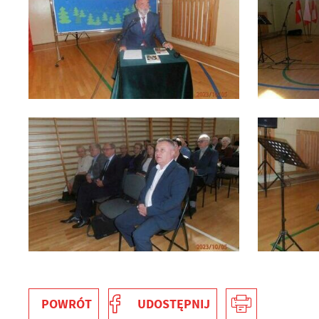
U
S
z
s
POWRÓT
UDOSTĘPNIJ
N