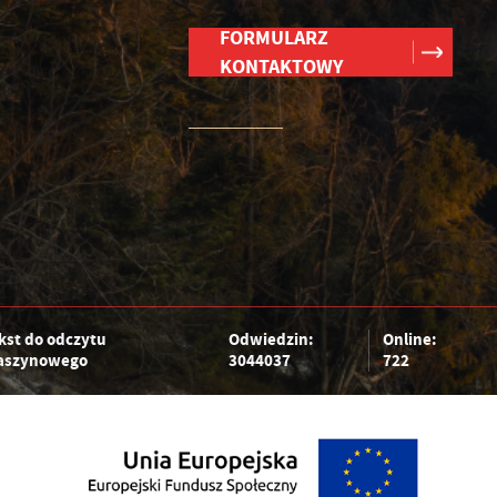
FORMULARZ
KONTAKTOWY
kst do odczytu
Odwiedzin:
Online:
szynowego
3044037
722