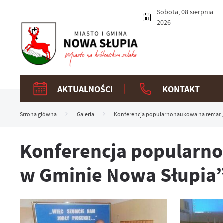
Przejdź do menu.
Przejdź do wyszukiwarki.
Przejdź do treści.
Przejdź do ustawień wielkości czcionki.
Włącz wersję kontrastową strony.
Sobota, 08 sierpnia
2026
AKTUALNOŚCI
KONTAKT
Strona główna
Galeria
Konferencja popularnonaukowa na temat „
Konferencja popularno
w Gminie Nowa Słupia”