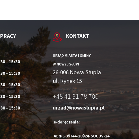
 PRACY
KONTAKT
URZĄD MIASTA I GMINY
:30 - 15:30
W NOWEJ SŁUPI
26-006 Nowa Słupia
:30 - 15:30
ul. Rynek 15
h
:30 - 15:30
+48 41 31 78 700
:30 - 15:30
urzad@nowaslupia.pl
:30 - 15:30
e-doręczenia:
AE:PL-39744-20924-SUCDV-24