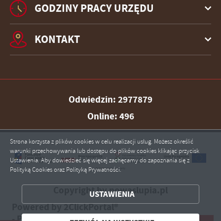
GODZINY PRACY URZĘDU
KONTAKT
Odwiedzin: 2977879
Online: 496
Strona korzysta z plików cookies w celu realizacji usług. Możesz określić
warunki przechowywania lub dostępu do plików cookies klikając przycisk
Ustawienia. Aby dowiedzieć się więcej zachęcamy do zapoznania się z
Polityką Cookies oraz Polityką Prywatności.
ZAPISZ WYBRANE
Copyright by nowaslupia.pl
USTAWIENIA
Powered by
2ClickPortal®
ZEZWÓL NA WSZYSTKIE
- Portale nowej generacji