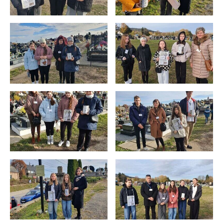
internetowej. Treści promocyjne mogą pojawić się na
stronach podmiotów trzecich lub firm będących naszymi
partnerami oraz innych dostawców usług. Firmy te działają
w charakterze pośredników prezentujących nasze treści w
postaci wiadomości, ofert, komunikatów mediów
społecznościowych.