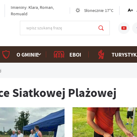
Imieniny: Klara, Roman,
Słonecznie
17°C
Romuald
O GMINIE
EBOI
TURYSTYK
j
łce Siatkowej Plażowej