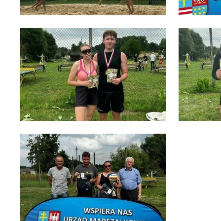
Za
Te
w
fu
D
W
fu
pr
gw
A
An
po
Co
W
wy
o
s
R
Z
zg
D
fu
ak
P
W
p
pr
st
d
n