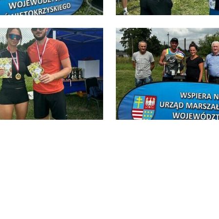
poznaj się z
POLITYKĄ PRYWATNOŚCI I PLIKÓW COOKIES
.
go typu pliki cookies umożliwiają stronie internetowej zapamiętanie
prowadzonych przez Ciebie ustawień oraz personalizację określonych
nkcjonalności czy prezentowanych treści.
ZAPISZ WYBRANE
zięki tym plikom cookies możemy zapewnić Ci większy komfort korzystania z
ięcej
nkcjonalności naszej strony poprzez dopasowanie jej do Twoich indywidualnyc
eferencji. Wyrażenie zgody na funkcjonalne i personalizacyjne pliki cookies
ZEZWÓL NA WSZYSTKIE
arantuje dostępność większej ilości funkcji na stronie.
nalityczne
alityczne pliki cookies pomagają nam rozwijać się i dostosowywać do Twoich
trzeb.
okies analityczne pozwalają na uzyskanie informacji w zakresie
ięcej
korzystywania witryny internetowej, miejsca oraz częstotliwości, z jaką
dwiedzane są nasze serwisy www. Dane pozwalają nam na ocenę naszych
erwisów internetowych pod względem ich popularności wśród użytkowników.
eklamowe
gromadzone informacje są przetwarzane w formie zanonimizowanej. Wyrażenie
ody na analityczne pliki cookies gwarantuje dostępność wszystkich
zięki reklamowym plikom cookies prezentujemy Ci najciekawsze informacje i
nkcjonalności.
tualności na stronach naszych partnerów.
romocyjne pliki cookies służą do prezentowania Ci naszych komunikatów na
ięcej
odstawie analizy Twoich upodobań oraz Twoich zwyczajów dotyczących
zeglądanej witryny internetowej. Treści promocyjne mogą pojawić się na
ronach podmiotów trzecich lub firm będących naszymi partnerami oraz innych
ostawców usług. Firmy te działają w charakterze pośredników prezentujących
asze treści w postaci wiadomości, ofert, komunikatów mediów