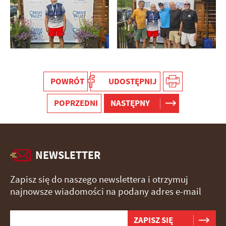
podmiotów trzecich lub firm będących naszymi partnerami oraz
innych dostawców usług. Firmy te działają w charakterze
pośredników prezentujących nasze treści w postaci wiadomości,
ofert, komunikatów mediów społecznościowych.
POWRÓT
UDOSTĘPNIJ
POPRZEDNI
NASTĘPNY
NEWSLETTER
Zapisz się do naszego newslettera i otrzymuj
najnowsze wiadomości na podany adres e-mail