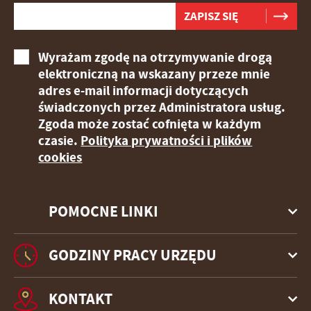
stronach podmiotów trzecich lub firm będących naszymi
partnerami oraz innych dostawców usług. Firmy te działają
w charakterze pośredników prezentujących nasze treści w
postaci wiadomości, ofert, komunikatów mediów
Wyrażam zgodę na otrzymywanie drogą
społecznościowych.
elektroniczną na wskazany przeze mnie
adres e-mail informacji dotyczących
świadczonych przez Administratora usług.
Zgoda może zostać cofnięta w każdym
czasie.
Polityka prywatności i plików
cookies
POMOCNE LINKI
GODZINY PRACY URZĘDU
KONTAKT