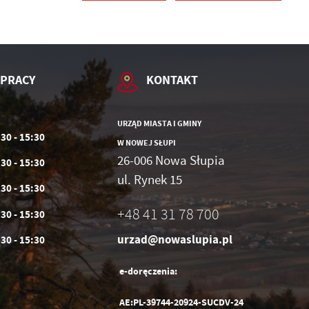
 PRACY
KONTAKT
URZĄD MIASTA I GMINY
:30 - 15:30
W NOWEJ SŁUPI
26-006 Nowa Słupia
:30 - 15:30
ul. Rynek 15
h
:30 - 15:30
+48 41 31 78 700
:30 - 15:30
urzad@nowaslupia.pl
:30 - 15:30
e-doręczenia:
AE:PL-39744-20924-SUCDV-24