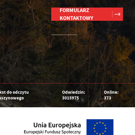
FORMULARZ
KONTAKTOWY
kst do odczytu
Odwiedzin:
Online:
szynowego
3015975
373