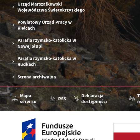
R
Z
Urząd Marszałkowski
zg
D
Województwa Świętokrzyskiego
fu
ak
Powiatowy Urząd Pracy w
P
W
p
Kielcach
pr
st
Parafia rzymsko-katolicka w
d
Nowej Słupi
n
s
Parafia rzymsko-katolicka w
Rudkach
Strona archiwalna
Mapa
Deklaracja
T
RSS
serwisu
dostępności
n