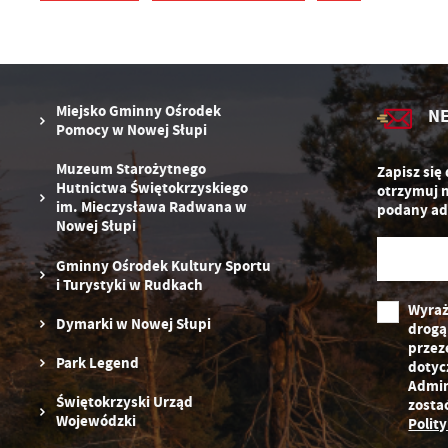
N
in
us
Pl
W
d
Miejsko Gminny Ośrodek
N
wy
Pomocy w Nowej Słupi
dz
F
Muzeum Starożytnego
Zapisz się
Za
Te
Hutnictwa Świętokrzyskiego
otrzymuj 
w
im. Mieczysława Radwana w
podany ad
fu
Nowej Słupi
D
W
fu
Gminny Ośrodek Kultury Sportu
pr
i Turystyki w Rudkach
gw
Wyraż
A
Dymarki w Nowej Słupi
drogą
An
przez
po
Park Legend
dotyc
Co
Admin
W
wy
Świętokrzyski Urząd
zosta
o
Wojewódzki
Polit
s