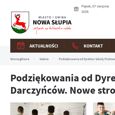
Przejdź do menu.
Przejdź do wyszukiwarki.
Przejdź do treści.
Przejdź do ustawień wielkości czcionki.
Włącz wersję kontrastową strony.
Piątek, 07 sierpnia
2026
AKTUALNOŚCI
KONTAKT
Strona główna
Galeria
Podziękowania od Dyrektor Szkoły Podstawo
Podziękowania od Dyre
Darczyńców. Nowe stroj