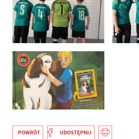
U
S
z
s
POWRÓT
UDOSTĘPNIJ
N