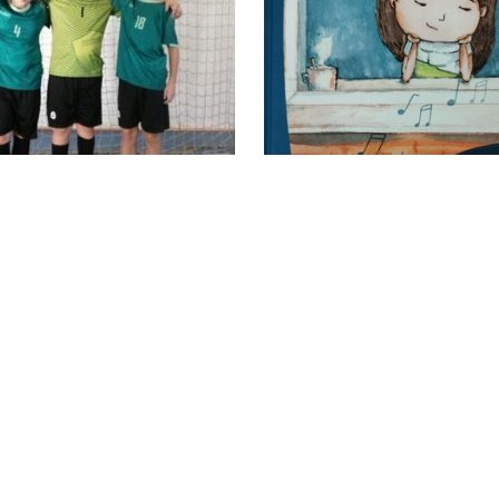
stawienia
zanujemy Twoją prywatność. Możesz zmienić ustawienia cookies lub
aakceptować je wszystkie. W dowolnym momencie możesz dokonać zmiany
woich ustawień.
iezbędne