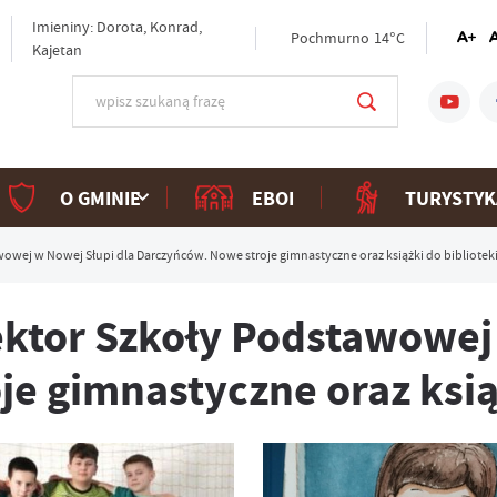
Imieniny: Dorota, Konrad,
Pochmurno
14°C
Kajetan
O GMINIE
EBOI
TURYSTYK
wej w Nowej Słupi dla Darczyńców. Nowe stroje gimnastyczne oraz książki do biblioteki
ktor Szkoły Podstawowej 
e gimnastyczne oraz książ