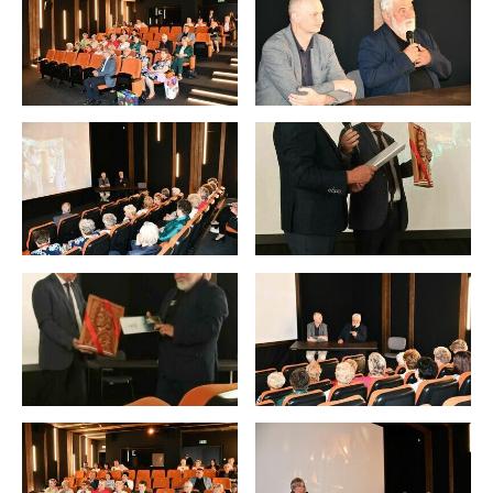
internetowej. Treści promocyjne mogą pojawić się na
stronach podmiotów trzecich lub firm będących naszymi
partnerami oraz innych dostawców usług. Firmy te działają
w charakterze pośredników prezentujących nasze treści w
postaci wiadomości, ofert, komunikatów mediów
społecznościowych.