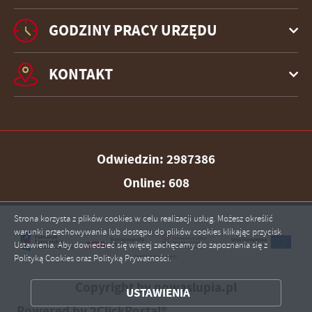
GODZINY PRACY URZĘDU
KONTAKT
Odwiedzin: 2987386
Online: 608
Strona korzysta z plików cookies w celu realizacji usług. Możesz określić
warunki przechowywania lub dostępu do plików cookies klikając przycisk
Ustawienia. Aby dowiedzieć się więcej zachęcamy do zapoznania się z
Polityką Cookies oraz Polityką Prywatności.
ZAPISZ WYBRANE
Copyright by nowaslupia.pl
USTAWIENIA
ZEZWÓL NA WSZYSTKIE
Powered by
2ClickPortal®