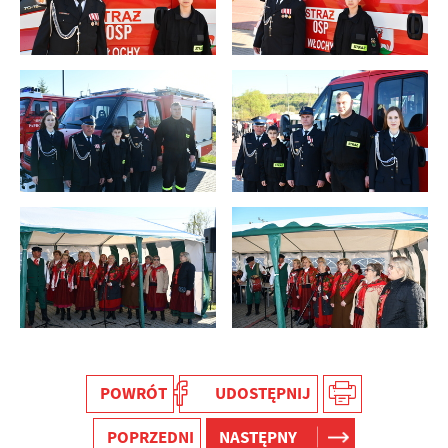
POWRÓT
UDOSTĘPNIJ
POPRZEDNI
NASTĘPNY