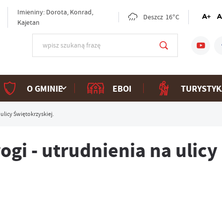
Imieniny: Dorota, Konrad,
Deszcz
16°C
Kajetan
O GMINIE
EBOI
TURYSTYK
licy Świętokrzyskiej.
i - utrudnienia na ulicy 