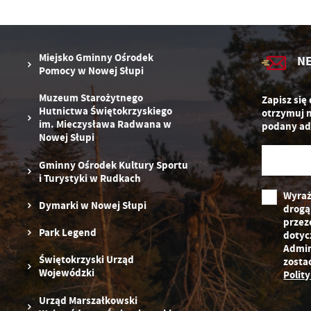
U
Miejsko Gminny Ośrodek
N
Pomocy w Nowej Słupi
S
z
Muzeum Starożytnego
Zapisz się
s
Hutnictwa Świętokrzyskiego
otrzymuj 
im. Mieczysława Radwana w
podany ad
Nowej Słupi
N
Gminny Ośrodek Kultury Sportu
N
in
i Turystyki w Rudkach
us
Wyraż
Dymarki w Nowej Słupi
Pl
drogą
W
d
przez
wy
Park Legend
dotyc
dz
Admin
F
Świętokrzyski Urząd
zosta
Za
Wojewódzki
Te
Polit
w
fu
Urząd Marszałkowski