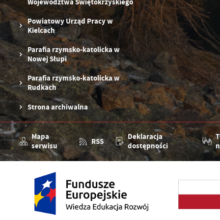
Województwa Świętokrzyskiego
D
W
fu
pr
Powiatowy Urząd Pracy w
gw
Kielcach
A
Parafia rzymsko-katolicka w
An
Nowej Słupi
po
Co
W
Parafia rzymsko-katolicka w
wy
Rudkach
o
s
R
Z
Strona archiwalna
zg
D
fu
ak
Mapa
Deklaracja
T
P
RSS
W
serwisu
dostępności
n
p
pr
st
d
n
s