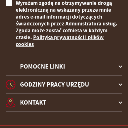
Wyrażam zgodę na otrzymywanie drogą
stronach podmiotów trzecich lub firm będących naszymi
partnerami oraz innych dostawców usług. Firmy te działają
elektroniczną na wskazany przeze mnie
w charakterze pośredników prezentujących nasze treści w
adres e-mail informacji dotyczących
postaci wiadomości, ofert, komunikatów mediów
świadczonych przez Administratora usług.
społecznościowych.
Zgoda może zostać cofnięta w każdym
czasie.
Polityka prywatności i plików
cookies
POMOCNE LINKI
GODZINY PRACY URZĘDU
KONTAKT