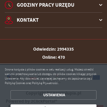
GODZINY PRACY URZĘDU
KONTAKT
Odwiedzin: 2994335
Online: 470
Strona korzysta z plików cookies w celu realizacji usług. Możesz określić
ZAPISZ WYBRANE
warunki przechowywania lub dostępu do plików cookies klikając przycisk
Ustawienia. Aby dowiedzieć się więcej zachęcamy do zapoznania się z
ZEZWÓL NA WSZYSTKIE
Polityką Cookies oraz Polityką Prywatności.
Copyright by nowaslupia.pl
USTAWIENIA
Powered by
2ClickPortal®
- Portale nowej generacji