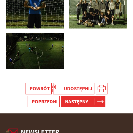
POWRÓT
UDOSTĘPNIJ
POPRZEDNI
NASTĘPNY
NEWSLETTER