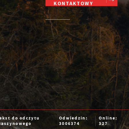
KONTAKTOWY
z
ne
e
h
az
ekst do odczytu
Odwiedzin:
Online:
aszynowego
3006374
327