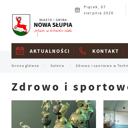
Przejdź do menu.
Przejdź do wyszukiwarki.
Przejdź do treści.
Przejdź do ustawień wielkości czcionki.
Włącz wersję kontrastową strony.
Piątek, 07
sierpnia 2026
AKTUALNOŚCI
KONTAKT
Strona główna
Galeria
Zdrowo i sportowo w Techn
Zdrowo i sportow