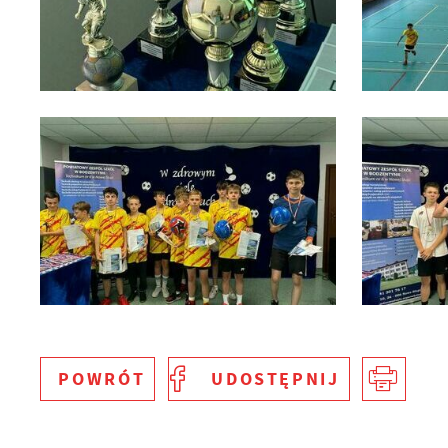
POWRÓT
UDOSTĘPNIJ
S
c
m