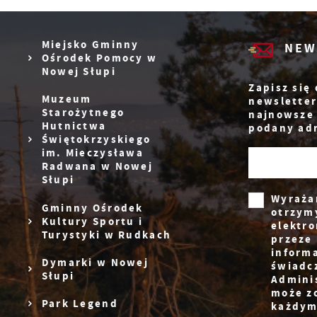
N
Miejsko Gminny
NEW
N
Ośrodek Pomocy w
s
Nowej Słupi
o
Zapisz się
P
Muzeum
newsletter
W
d
Starożytnego
najnowsze
p
Hutnictwa
podany adr
f
Świętokrzyskiego
F
m
im. Mieczysława
Radwana w Nowej
T
Z
Słupi
z
p
Wyraża
p
Gminny Ośrodek
otrzym
D
Kultury Sportu i
elektr
W
k
Turystyki w Rudkach
przeze 
d
inform
W
Dymarki w Nowej
świadc
A
c
Słupi
Admini
s
A
może z
d
Park Legend
każdym