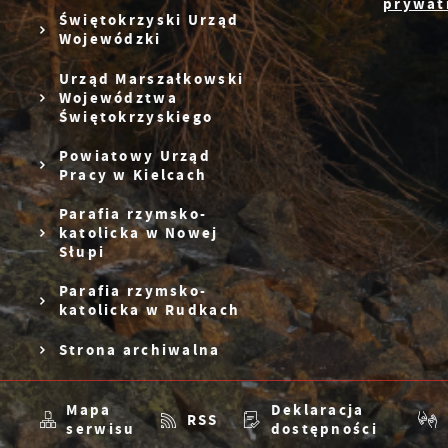
C
prywatn
W
Świętokrzyski Urząd
z
c
Wojewódzki
p
R
w
Urząd Marszałkowski
i
Województwa
D
W
Świętokrzyskiego
n
d
p
Powiatowy Urząd
P
W
Pracy w Kielcach
k
T
i
Parafia rzymsko-
p
katolicka w Nowej
i
Słupi
p
w
Parafia rzymsko-
katolicka w Rudkach
Strona archiwalna
Mapa
Deklaracja
RSS
serwisu
dostępności