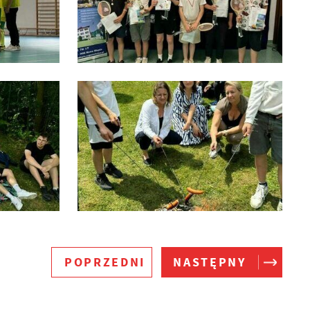
POPRZEDNI
NASTĘPNY
ie