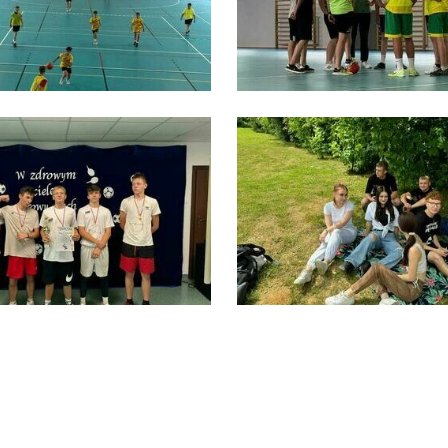
Ustawienia
zanujemy Twoją prywatność. Możesz zmienić ustawienia
ookies lub zaakceptować je wszystkie. W dowolnym momenc
ożesz dokonać zmiany swoich ustawień.