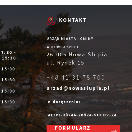
KONTAKT
ia
 z
URZĄD MIASTA I GMINY
W NOWEJ SŁUPI
7:30 -
26-006 Nowa Słupia
,
15:30
ul. Rynek 15
- 15:30
+48 41 31 78 700
- 15:30
urzad@nowaslupia.pl
- 15:30
- 15:30
e-doręczenia:
AE:PL-39744-20924-SUCDV-24
FORMULARZ