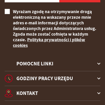
stronach podmiotów trzecich lub firm będących naszymi
partnerami oraz innych dostawców usług. Firmy te działają
Wyrażam zgodę na otrzymywanie drogą
w charakterze pośredników prezentujących nasze treści w
elektroniczną na wskazany przeze mnie
postaci wiadomości, ofert, komunikatów mediów
adres e-mail informacji dotyczących
społecznościowych.
świadczonych przez Administratora usług.
Zgoda może zostać cofnięta w każdym
czasie.
Polityka prywatności i plików
cookies
POMOCNE LINKI
GODZINY PRACY URZĘDU
KONTAKT