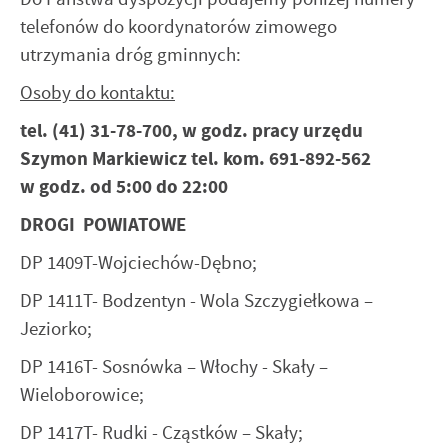
Twoich zwyczajów dotyczących przeglądanej witryny
telefonów do koordynatorów zimowego
internetowej. Treści promocyjne mogą pojawić się na
utrzymania dróg gminnych:
stronach podmiotów trzecich lub firm będących naszymi
partnerami oraz innych dostawców usług. Firmy te działają
Osoby do kontaktu:
w charakterze pośredników prezentujących nasze treści w
postaci wiadomości, ofert, komunikatów mediów
tel. (41) 31-78-700, w godz. pracy urzędu
społecznościowych.
Szymon Markiewicz tel. kom. 691-892-562
w godz. od 5:00 do 22:00
DROGI POWIATOWE
DP 1409T-Wojciechów-Dębno;
DP 1411T- Bodzentyn - Wola Szczygiełkowa –
Jeziorko;
DP 1416T- Sosnówka – Włochy - Skały –
Wieloborowice;
DP 1417T- Rudki - Cząstków – Skały;