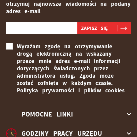
otrzymuj najnowsze wiadomości na podany
upodobań oraz Twoich zwyczajów dotyczących
przeglądanej witryny internetowej. Treści promocyjne
adres e-mail
mogą pojawić się na stronach podmiotów trzecich
lub firm będących naszymi partnerami oraz innych
dostawców usług. Firmy te działają w charakterze
pośredników prezentujących nasze treści w postaci
wiadomości, ofert, komunikatów mediów
Wyrażam zgodę na otrzymywanie
społecznościowych.
drogą elektroniczną na wskazany
przeze mnie adres e-mail informacji
dotyczących świadczonych przez
Administratora usług. Zgoda może
zostać cofnięta w każdym czasie.
Polityka prywatności i plików cookies
POMOCNE LINKI
GODZINY PRACY URZĘDU