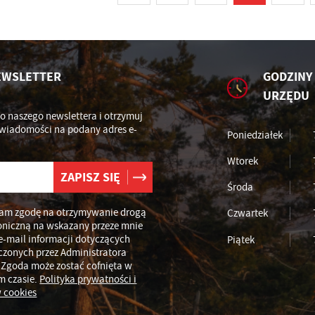
EWSLETTER
GODZINY
URZĘDU
do naszego newslettera i otrzymuj
wiadomości na podany adres e-
Poniedziałek
Wtorek
Środa
am zgodę na otrzymywanie drogą
Czwartek
oniczną na wskazany przeze mnie
e-mail informacji dotyczących
Piątek
czonych przez Administratora
 Zgoda może zostać cofnięta w
m czasie.
Polityka prywatności i
 cookies