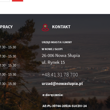
 PRACY
KONTAKT
URZĄD MIASTA I GMINY
7:30 - 15:30
W NOWEJ SŁUPI
26-006 Nowa Słupia
7:30 - 15:30
ul. Rynek 15
7:30 - 15:30
+48 41 31 78 700
7:30 - 15:30
urzad@nowaslupia.pl
7:30 - 15:30
e-doręczenia:
AE:PL-39744-20924-SUCDV-24