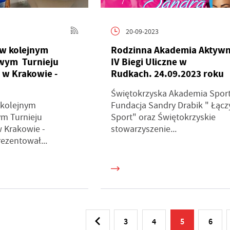
ęcej
alizy Twoich upodobań oraz Twoich zwyczajów dotyczących przeglądanej witryny
ternetowej. Treści promocyjne mogą pojawić się na stronach podmiotów trzecich lub
rm będących naszymi partnerami oraz innych dostawców usług. Firmy te działają w
20-09-2023
arakterze pośredników prezentujących nasze treści w postaci wiadomości, ofert,
omunikatów mediów społecznościowych.
w kolejnym
Rodzinna Akademia Aktywn
wym Turnieju
IV Biegi Uliczne w
 w Krakowie -
Rudkach. 24.09.2023 roku
Świętokrzyska Akademia Sport
 kolejnym
Fundacja Sandry Drabik " Łącz
m Turnieju
Sport" oraz Świętokrzyskie
 Krakowie -
stowarzyszenie...
ezentował...
3
4
5
6