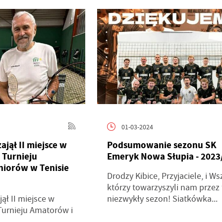
01-03-2024
ajął II miejsce w
Podsumowanie sezonu SK
 Turnieju
Emeryk Nowa Słupia - 2023
niorów w Tenisie
Drodzy Kibice, Przyjaciele, i Ws
którzy towarzyszyli nam przez
ął II miejsce w
niezwykły sezon! Siatkówka...
urnieju Amatorów i