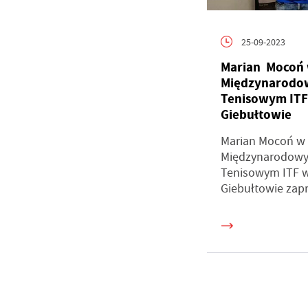
Wi
an
in
fi
25-09-2023
ch
k
Marian Mocoń 
Międzynarodo
Tenisowym ITF
Giebułtowie
Marian Mocoń w
Międzynarodowy
Tenisowym ITF w
Giebułtowie zapr