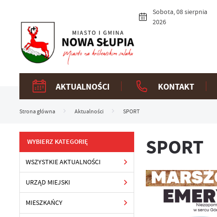
Przejdź do menu.
Przejdź do wyszukiwarki.
Przejdź do treści.
Przejdź do ustawień wielkości czcionki.
Włącz wersję kontrastową strony.
Sobota, 08 sierpnia
2026
AKTUALNOŚCI
KONTAKT
Strona główna
Aktualności
SPORT
SPORT
WYBIERZ KATEGORIĘ
WSZYSTKIE AKTUALNOŚCI
URZĄD MIEJSKI
MIESZKAŃCY