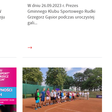
n
W dniu 26.09.2023 r. Prezes
W
Gminnego Klubu Sportowego Rudki
ń.
eju
Grzegorz Gąsior podczas uroczystej
gali...
h
je
b.
ch
e
ć
ie