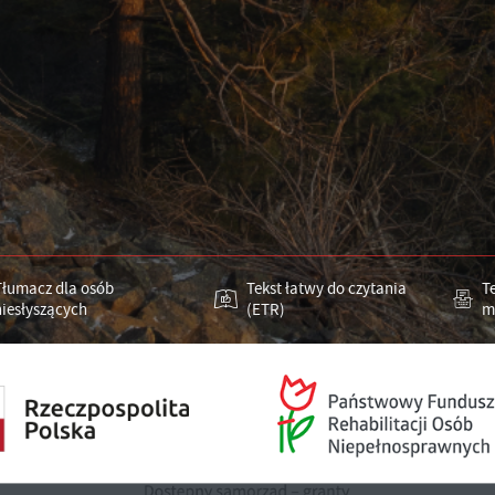
Tłumacz dla osób
Tekst łatwy do czytania
T
niesłyszących
(ETR)
m