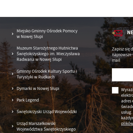
Miejsko Gminny Ośrodek Pomocy
N
w Nowej Słupi
Muzeum Starożytnego Hutnictwa
Zapisz się 
Świętokrzyskiego im. Mieczysława
najnowsze 
Radwana w Nowej Słupi
mail
Gminny Ośrodek Kultury Sportu i
Turystyki w Rudkach
Dymarki w Nowej Słupi
Wyraż
elektr
Park Legend
adres 
świad
Świętokrzyski Urząd Wojewódzki
usług.
każdy
Urząd Marszałkowski
plików
Województwa Świętokrzyskiego