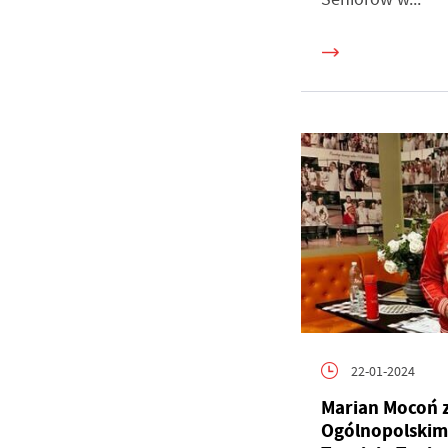
U
Sz
ws
22-01-2024
Marian Mocoń za
N
Ogólnopolski
Ni