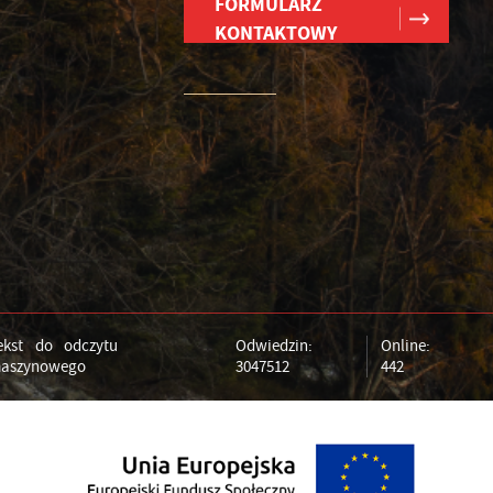
FORMULARZ
KONTAKTOWY
ekst do odczytu
Odwiedzin:
Online:
aszynowego
3047512
442