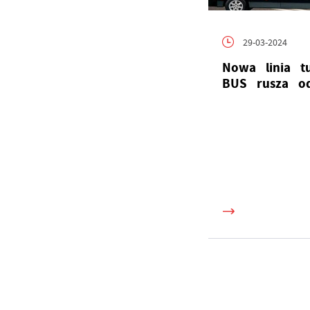
R
Z
W
D
ws
a
29-03-2024
P
Wi
Nowa linia tu
p
p
BUS rusza od
s
i
p
sp