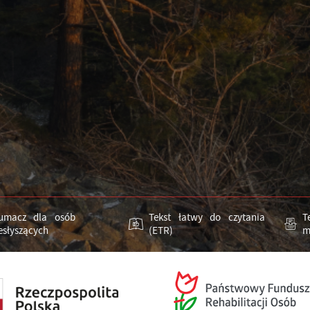
łumacz dla osób
Tekst łatwy do czytania
T
esłyszących
(ETR)
m