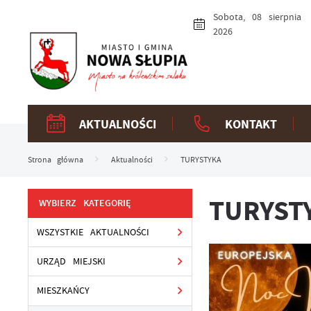
Przejdź do menu.
Przejdź do wyszukiwarki.
Przejdź do treści.
Przejdź do ustawień wielkości czcionki.
Włącz wersję kontrastową strony.
Sobota, 08 sierpnia
2026
AKTUALNOŚCI
KONTAKT
Strona główna
Aktualności
TURYSTYKA
TURYST
WYBIERZ KATEGORIĘ
WSZYSTKIE AKTUALNOŚCI
URZĄD MIEJSKI
MIESZKAŃCY