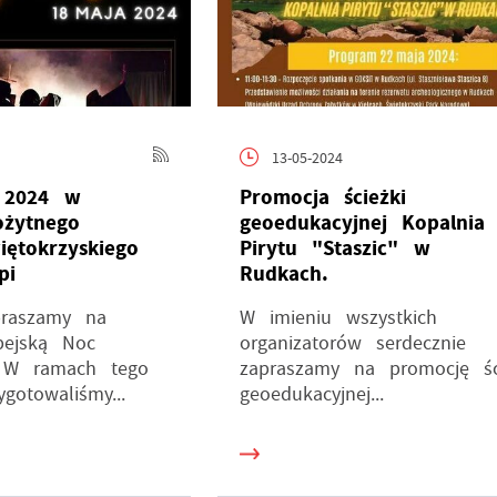
13-05-2024
 2024 w
Promocja ścieżki
żytnego
geoedukacyjnej Kopalnia
ętokrzyskiego
Pirytu "Staszic" w
pi
Rudkach.
praszamy na
W imieniu wszystkich
pejską Noc
organizatorów serdecznie
 W ramach tego
zapraszamy na promocję śc
gotowaliśmy...
geoedukacyjnej...