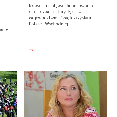
Nowa inicjatywa finansowania
dla rozwoju turystyki w
województwie świętokrzyskim i
Polsce Wschodniej...
ie...
a
ne