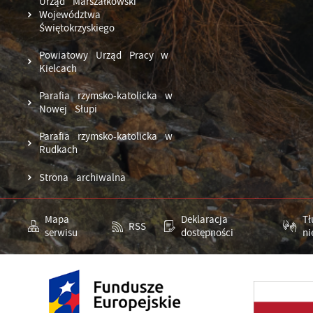
Urząd Marszałkowski
Województwa
Świętokrzyskiego
Powiatowy Urząd Pracy w
Kielcach
Parafia rzymsko-katolicka w
Nowej Słupi
Parafia rzymsko-katolicka w
Rudkach
Strona archiwalna
Mapa
Deklaracja
T
RSS
serwisu
dostępności
ni