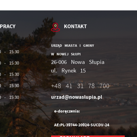
PRACY
KONTAKT
URZĄD MIASTA I GMINY
0 - 15:30
W NOWEJ SŁUPI
26-006 Nowa Słupia
0 - 15:30
ul. Rynek 15
0 - 15:30
+48 41 31 78 700
0 - 15:30
urzad@nowaslupia.pl
0 - 15:30
e-doręczenia:
AE:PL-39744-20924-SUCDV-24