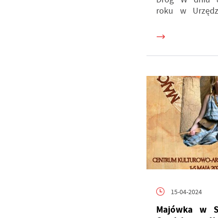
roku w Urzędzi
U
S
z
s
15-04-2024
Majówka w St