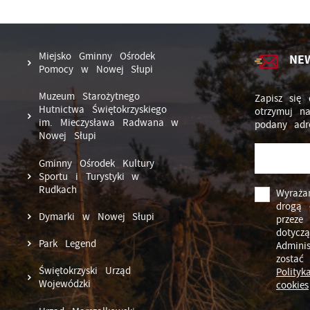
Miejsko Gminny Ośrodek
NE
Pomocy w Nowej Słupi
Muzeum Starożytnego
Zapisz się 
Hutnictwa Świętokrzyskiego
otrzymuj n
im. Mieczysława Radwana w
podany adr
Nowej Słupi
Gminny Ośrodek Kultury
Sportu i Turystyki w
Rudkach
Wyraża
drogą 
Dymarki w Nowej Słupi
przeze
dotycz
Park Legend
Admini
zostać
Świętokrzyski Urząd
Polity
Wojewódzki
cookies