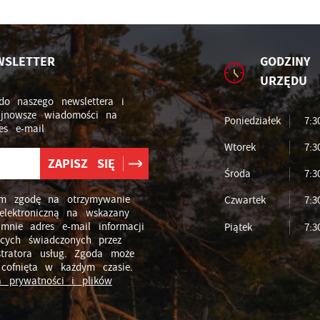
WSLETTER
GODZINY 
URZĘDU
do naszego newslettera i
ajnowsze wiadomości na
Poniedziałek
7:3
es e-mail
Wtorek
7:3
Środa
7:3
m zgodę na otrzymywanie
Czwartek
7:3
elektroniczną na wskazany
 mnie adres e-mail informacji
Piątek
7:3
ących świadczonych przez
stratora usług. Zgoda może
 cofnięta w każdym czasie.
ka prywatności i plików