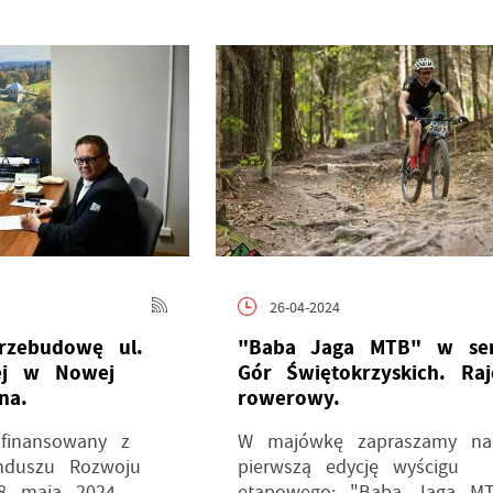
26-04-2024
zebudowę ul.
"Baba Jaga MTB" w se
iej w Nowej
Gór Świętokrzyskich. Raj
na.
rowerowy.
ofinansowany z
W majówkę zapraszamy na
nduszu Rozwoju
pierwszą edycję wyścigu
8 maja 2024
etapowego: "Baba Jaga M