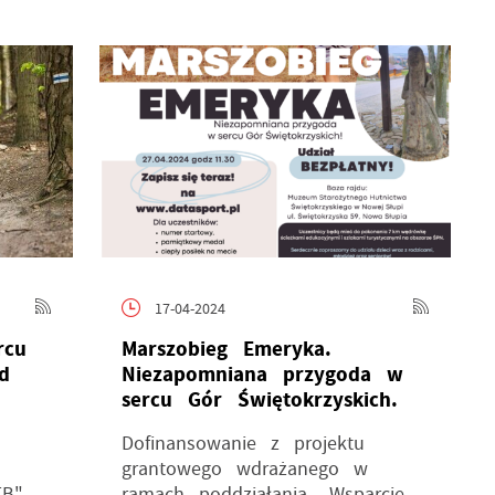
17-04-2024
rcu
Marszobieg Emeryka.
d
Niezapomniana przygoda w
sercu Gór Świętokrzyskich.
Dofinansowanie z projektu
grantowego wdrażanego w
TB"
ramach poddziałania „Wsparcie