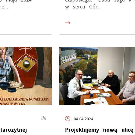
e...
w sercu Gór...
stawienia
zanujemy Twoją prywatność. Możesz zmienić ustawienia cookies lub
aakceptować je wszystkie. W dowolnym momencie możesz dokonać zmiany
woich ustawień.
04-04-2024
arożytnej
Projektujemy nową ulic