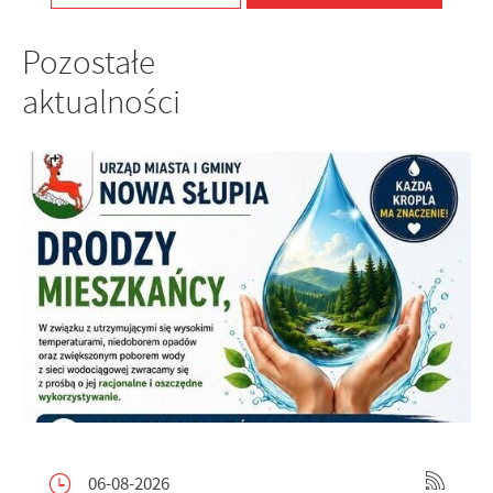
internetowej. Treści promocyjne mogą pojawić się na
stronach podmiotów trzecich lub firm będących naszymi
Pozostałe
partnerami oraz innych dostawców usług. Firmy te działają
w charakterze pośredników prezentujących nasze treści w
aktualności
postaci wiadomości, ofert, komunikatów mediów
społecznościowych.
06-08-2026