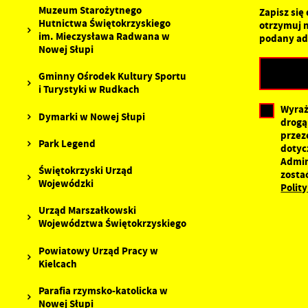
Muzeum Starożytnego
P
Zapisz się
W
Hutnictwa Świętokrzyskiego
d
otrzymuj 
w
im. Mieczysława Radwana w
podany ad
d
Nowej Słupi
F
Z
Gminny Ośrodek Kultury Sportu
T
i Turystyki w Rudkach
w
f
Wyraż
Dymarki w Nowej Słupi
drogą
D
W
f
przez
Park Legend
p
dotyc
g
Admin
Świętokrzyski Urząd
A
zosta
Wojewódzki
Polit
A
p
Urząd Marszałkowski
C
Województwa Świętokrzyskiego
W
w
o
Powiatowy Urząd Pracy w
s
Kielcach
Z
R
z
Parafia rzymsko-katolicka w
D
f
Nowej Słupi
a