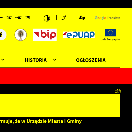
HISTORIA
OGŁOSZENIA
rmuje, że w Urzędzie Miasta i Gminy