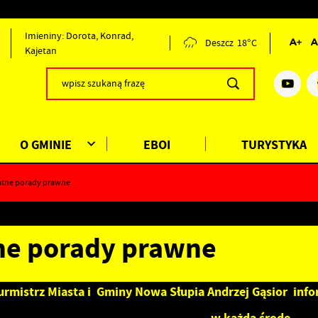
Imieniny: Dorota, Konrad,
Deszcz
18°C
Kajetan
O GMINIE
EBOI
TURYSTYKA
atne porady prawne
ne porady prawne
urmistrz Miasta i Gminy Nowa Słupia Andrzej Gąsior info
w każdą środę