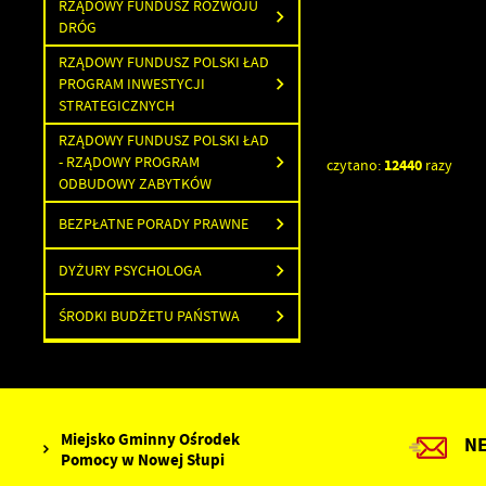
RZĄDOWY FUNDUSZ ROZWOJU
DRÓG
RZĄDOWY FUNDUSZ POLSKI ŁAD
PROGRAM INWESTYCJI
STRATEGICZNYCH
RZĄDOWY FUNDUSZ POLSKI ŁAD
- RZĄDOWY PROGRAM
12440
czytano:
razy
ODBUDOWY ZABYTKÓW
U
BEZPŁATNE PORADY PRAWNE
DYŻURY PSYCHOLOGA
S
ŚRODKI BUDŻETU PAŃSTWA
z
s
N
Miejsko Gminny Ośrodek
N
N
Pomocy w Nowej Słupi
i
u