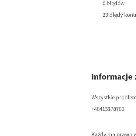
0
błędów
Ni
um
23
błędy kont
Pl
Wi
do
fo
F
Te
pr
Za
Informacje
pr
Dz
Wi
Wszystkie problem
fu
pr
+48413178760
do
A
An
Każdy ma prawo wy