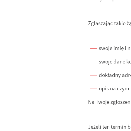
Co
Wi
wi
ww
Zgłaszając takie ż
po
R
za
Dz
ws
ak
swoje imię i 
Pr
Wi
swoje dane ko
an
in
dokładny adre
fi
ch
opis na czym 
k
Na Twoje zgłoszeni
Jeżeli ten termin 