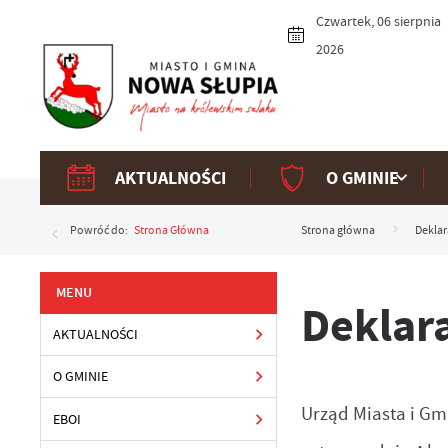
Przejdź do menu.
Przejdź do wyszukiwarki.
Przejdź do treści.
Przejdź do ustawień wielkości czcionki.
Włącz wersję kontrastową strony.
Czwartek, 06 sierpnia
2026
AKTUALNOŚCI
O GMINIE
Powróć do:
Strona Główna
Strona główna
Deklar
Deklar
AKTUALNOŚCI
O GMINIE
Urząd Miasta i Gm
EBOI