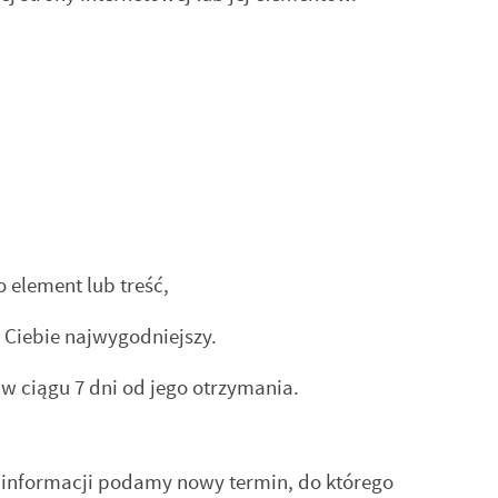
ch
e
ć
ie
o element lub treść,
 Ciebie najwygodniejszy.
 w ciągu 7 dni od jego otrzymania.
ej informacji podamy nowy termin, do którego