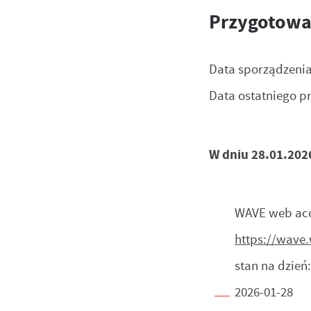
Przygotowan
Data sporządzenia
Data ostatniego p
W dniu 28.01.202
U
WAVE web acce
Sz
ws
https://wave
stan na dzień
2026-01-28
N