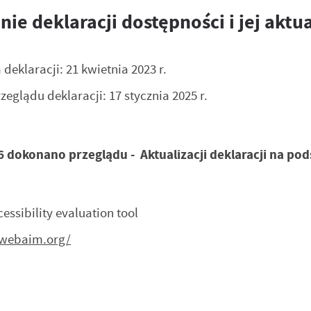
ie deklaracji dostępności i jej aktua
 deklaracji:
21 kwietnia 2023 r.
rzeglądu deklaracji:
17 stycznia 2025 r.
6 dokonano przeglądu - Aktualizacji deklaracji na 
stawienia
ssibility evaluation tool
anujemy Twoją prywatność. Możesz zmienić ustawienia cookies lub zaakceptować je
zystkie. W dowolnym momencie możesz dokonać zmiany swoich ustawień.
.webaim.org/
:
iezbędne