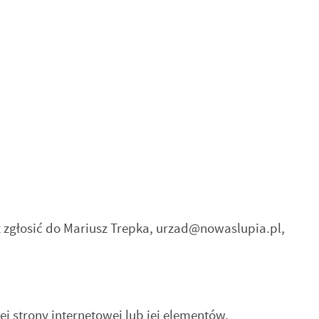
ń.
h
 zgłosić do
Mariusz Trepka
,
urzad@nowaslupia.pl
,
je
b.
 strony internetowej lub jej elementów.