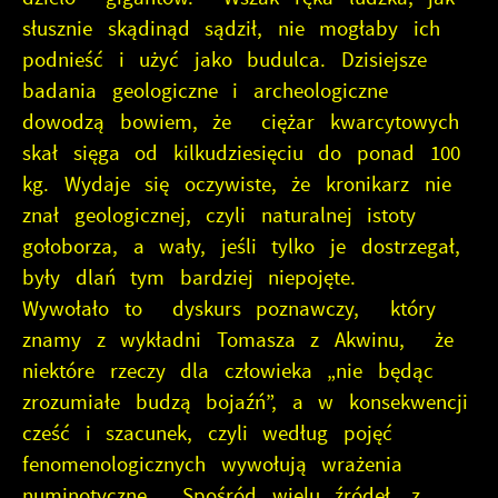
słusznie skądinąd sądził, nie mogłaby ich
podnieść i użyć jako budulca. Dzisiejsze
badania geologiczne i archeologiczne
dowodzą bowiem, że ciężar kwarcytowych
skał sięga od kilkudziesięciu do ponad 100
kg. Wydaje się oczywiste, że kronikarz nie
znał geologicznej, czyli naturalnej istoty
gołoborza, a wały, jeśli tylko je dostrzegał,
były dlań tym bardziej niepojęte.
Wywołało to dyskurs poznawczy, który
znamy z wykładni Tomasza z Akwinu, że
niektóre rzeczy dla człowieka „nie będąc
zrozumiałe budzą bojaźń”, a w konsekwencji
cześć i szacunek, czyli według pojęć
fenomenologicznych wywołują wrażenia
numinotyczne. Spośród wielu źródeł, z