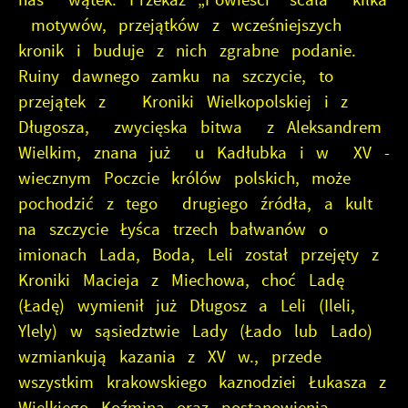
motywów, przejątków z wcześniejszych
kronik i buduje z nich zgrabne podanie.
Ruiny dawnego zamku na szczycie, to
przejątek z Kroniki Wielkopolskiej i z
Długosza, zwycięska bitwa z Aleksandrem
Wielkim, znana już u Kadłubka i w XV -
wiecznym Poczcie królów polskich, może
pochodzić z tego drugiego źródła, a kult
na szczycie Łyśca trzech bałwanów o
imionach Lada, Boda, Leli został przejęty z
Kroniki Macieja z Miechowa, choć Ladę
(Ładę) wymienił już Długosz a Leli (Ileli,
Ylely) w sąsiedztwie Lady (Łado lub Lado)
wzmiankują kazania z XV w., przede
wszystkim krakowskiego kaznodziei Łukasza z
Wielkiego Koźmina oraz postanowienia