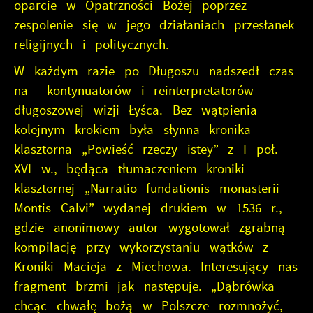
oparcie w Opatrzności Bożej poprzez
zespolenie się w jego działaniach przesłanek
religijnych i politycznych.
W każdym razie po Długoszu nadszedł czas
na kontynuatorów i reinterpretatorów
długoszowej wizji Łyśca. Bez wątpienia
kolejnym krokiem była słynna kronika
klasztorna „Powieść rzeczy istey” z I poł.
XVI w., będąca tłumaczeniem kroniki
klasztornej „Narratio fundationis monasterii
Montis Calvi” wydanej drukiem w 1536 r.,
gdzie anonimowy autor wygotował zgrabną
kompilację przy wykorzystaniu wątków z
Kroniki Macieja z Miechowa. Interesujący nas
fragment brzmi jak następuje. „Dąbrówka
chcąc chwałę bożą w Polszcze rozmnożyć,