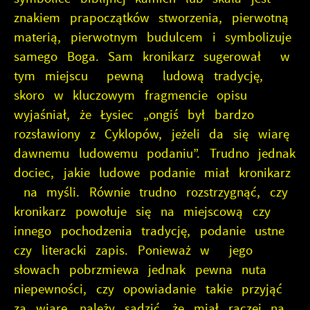
znakiem prapoczątków stworzenia, pierwotną
materią, pierwotnym budulcem i symbolizuje
samego Boga. Sam kronikarz sugerował w
tym miejscu pewną ludową tradycję,
skoro w kluczowym fragmencie opisu
wyjaśniał, że Łysiec „ongiś był bardzo
rozsławiony z Cyklopów, jeżeli da się wiarę
dawnemu ludowemu podaniu”. Trudno jednak
dociec, jakie ludowe podanie miał kronikarz
na myśli. Równie trudno rozstrzygnąć, czy
kronikarz powołuje się na miejscową czy
innego pochodzenia tradycję, podanie ustne
czy literacki zapis. Ponieważ w jego
słowach pobrzmiewa jednak pewna nuta
niepewności, czy opowiadanie takie przyjąć
za wiarę, należy sądzić, że miał raczej na