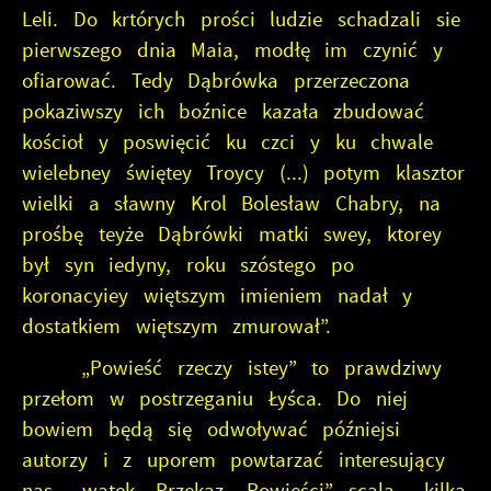
Leli. Do krtórych prości ludzie schadzali sie
pierwszego dnia Maia, modłę im czynić y
ofiarować. Tedy Dąbrówka przerzeczona
pokaziwszy ich boźnice kazała zbudować
kościoł y poswięcić ku czci y ku chwale
wielebney świętey Troycy (...) potym klasztor
wielki a sławny Krol Bolesław Chabry, na
prośbę teyże Dąbrówki matki swey, ktorey
był syn iedyny, roku szóstego po
koronacyiey więtszym imieniem nadał y
dostatkiem więtszym zmurował”.
„Powieść rzeczy istey” to prawdziwy
przełom w postrzeganiu Łyśca. Do niej
bowiem będą się odwoływać późniejsi
autorzy i z uporem powtarzać interesujący
nas wątek. Przekaz „Powieści” scala kilka