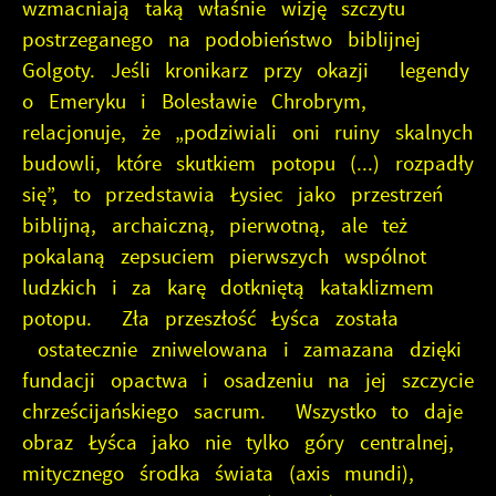
wzmacniają taką właśnie wizję szczytu
postrzeganego na podobieństwo biblijnej
Golgoty. Jeśli kronikarz przy okazji legendy
o Emeryku i Bolesławie Chrobrym,
relacjonuje, że „podziwiali oni ruiny skalnych
budowli, które skutkiem potopu (...) rozpadły
się”, to przedstawia Łysiec jako przestrzeń
biblijną, archaiczną, pierwotną, ale też
pokalaną zepsuciem pierwszych wspólnot
ludzkich i za karę dotkniętą kataklizmem
potopu. Zła przeszłość Łyśca została
ostatecznie zniwelowana i zamazana dzięki
fundacji opactwa i osadzeniu na jej szczycie
chrześcijańskiego sacrum. Wszystko to daje
obraz Łyśca jako nie tylko góry centralnej,
mitycznego środka świata (axis mundi),