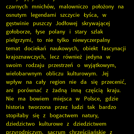
odwiedzane są nasze serwisy www. Dane pozwalają
Reklamowe
czarnych mnichów, malowniczo położony na
nam na ocenę naszych serwisów internetowych pod
względem ich popularności wśród użytkowników.
Dzięki reklamowym plikom cookies prezentujemy Ci
osnutym legendami szczycie Łyśca, w
Zgromadzone informacje są przetwarzane w formie
najciekawsze informacje i aktualności na stronach
gęstwinie puszczy Jodłowej skrywającej
zanonimizowanej. Wyrażenie zgody na analityczne
naszych partnerów.
gołoborze, łyse polany i stary szlak
pliki cookies gwarantuje dostępność wszystkich
Promocyjne pliki cookies służą do prezentowania Ci
Więcej
pielgrzymi, to nie tylko niewyczerpalny
funkcjonalności.
naszych komunikatów na podstawie analizy Twoich
upodobań oraz Twoich zwyczajów dotyczących
temat dociekań naukowych, obiekt fascynacji
przeglądanej witryny internetowej. Treści promocyjne
krajoznawczych, lecz również jedyna w
mogą pojawić się na stronach podmiotów trzecich
swoim rodzaju przestrzeń o wyjątkowym,
lub firm będących naszymi partnerami oraz innych
wielobarwnym obliczu kulturowym. Jej
dostawców usług. Firmy te działają w charakterze
pośredników prezentujących nasze treści w postaci
wpływ na cały region nie da się przecenić,
wiadomości, ofert, komunikatów mediów
ani porównać z żadną inną częścią kraju.
społecznościowych.
Nie ma bowiem miejsca w Polsce, gdzie
historia tworzona przez ludzi tak bardzo
stopiłaby się z bogactwem natury,
dziedzictwo kulturowe z dziedzictwem
przyrodniczym, sacrum chrześcijańskie z