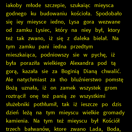
iakoby młode szczepie, szukaiąc mieysca
godnego ku budowaniu kościoła. Spodobało
się iey mieysce iedno, Lysa gora wezwane
od zamku Lysiec, który na niey był, ktory
też tak zwano, iż się z daleka bielał. Na
tym zamku pani iedna przedtym
mieszkaiąca, podniowszy sie w pychę, iż
była poraziła wielkiego Alexandra pod tą
gorą, kazała sie za Boginią Dianą chwalić.
Ale natychmiast za tho bluźnierstwo pomstę
Bożą uznała, iż on zamek wszystek grom
roztrącił onę też panią ze wszystkimi
służebniki pothłumił, tak iż ieszcze po dzis
dzień leżą na tym mieyscu wielkie gromady
kamienia. Na tym też mieyscu był Kościół
trzech bałwanów, ktore zwano Lada, Boda,