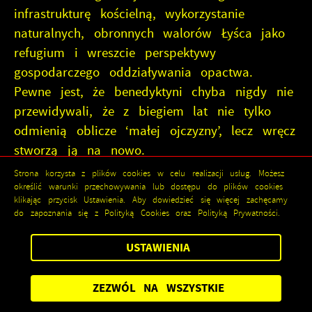
infrastrukturę kościelną, wykorzystanie
naturalnych, obronnych walorów Łyśca jako
refugium i wreszcie perspektywy
gospodarczego oddziaływania opactwa.
Pewne jest, że benedyktyni chyba nigdy nie
przewidywali, że z biegiem lat nie tylko
odmienią oblicze ‘małej ojczyzny’, lecz wręcz
stworzą ją na nowo.
ZAPISZ WYBRANE
Co zatem stało się na plateau Łyśca przed
Strona korzysta z plików cookies w celu realizacji usług. Możesz
ZEZWÓL NA WSZYSTKIE
określić warunki przechowywania lub dostępu do plików cookies
800 laty? Oto w centrum prastarych Gór
klikając przycisk Ustawienia. Aby dowiedzieć się więcej zachęcamy
Świętokrzyskich, najstarszego obok Gór Harzu
do zapoznania się z Polityką Cookies oraz Polityką Prywatności.
pasma górskiego Europy, w centrum
USTAWIENIA
podejrzanej, nieco zagadkowej, odludnej i
budzącej nieufność przestrzeni, „jeśli dać
ZEZWÓL NA WSZYSTKIE
wiarę staremu ludowemu podaniu” (według
oszczędzanie wody !!!