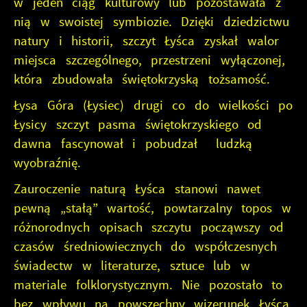
w jeden ciąg kulturowy lub pozostawała z
nią w swoistej symbiozie. Dzięki dziedzictwu
natury i historii, szczyt Łyśca zyskał walor
miejsca szczególnego, przestrzeni wyłączonej,
która zbudowała świętokrzyską tożsamość.
Łysa Góra (Łysiec) drugi co do wielkości po
Łysicy szczyt pasma świętokrzyskiego od
dawna fascynował i pobudzał ludzką
wyobraźnię.
Zauroczenie naturą Łyśca stanowi nawet
pewną „stałą” wartość, powtarzalny topos w
różnorodnych opisach szczytu począwszy od
czasów średniowiecznych do współczesnych
świadectw w literaturze, sztuce lub w
materiale folklorystycznym. Nie pozostało to
bez wpływu na powszechny wizerunek Łyśca,