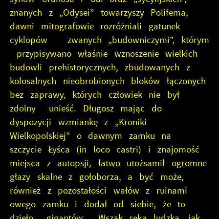
znanych z „Odysei” towarzyszy Polifema,
dawni mitografowie rozróżniali gatunek
cyklopów zwanych „budowniczymi”, którym
przypisywano właśnie wznoszenie wielkich
budowli prehistorycznych, zbudowanych z
kolosalnych nieobrobionych bloków łączonych
bez zaprawy, których człowiek nie był
zdolny unieść. Długosz mając do
dyspozycji wzmiankę z „Kroniki
Wielkopolskiej” o dawnym zamku na
szczycie Łyśca (in loco castri) i znajomość
miejsca z autopsji, łatwo utożsamił ogromne
głazy skalne z gołoborza, a być może,
również z pozostałości wałów z ruinami
owego zamku i dodał od siebie, że to
dzieło gigantów. Wszak ręka ludzka, jak