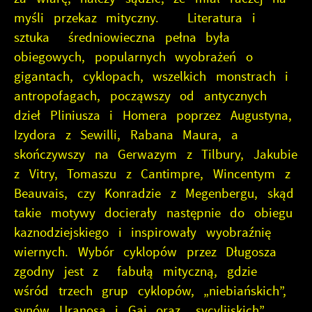
myśli przekaz mityczny. Literatura i
sztuka średniowieczna pełna była
obiegowych, popularnych wyobrażeń o
gigantach, cyklopach, wszelkich monstrach i
antropofagach, począwszy od antycznych
dzieł Pliniusza i Homera poprzez Augustyna,
Izydora z Sewilli, Rabana Maura, a
skończywszy na Gerwazym z Tilbury, Jakubie
z Vitry, Tomaszu z Cantimpre, Wincentym z
Beauvais, czy Konradzie z Megenbergu, skąd
takie motywy docierały następnie do obiegu
kaznodziejskiego i inspirowały wyobraźnię
wiernych. Wybór cyklopów przez Długosza
zgodny jest z fabułą mityczną, gdzie
wśród trzech grup cyklopów, „niebiańskich”,
synów Uranosa i Gai oraz „sycylijskich”,