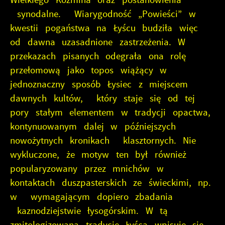
synodalne. Wiarygodność „Powieści” w
kwestii pogaństwa na Łyścu budziła więc
od dawna uzasadnione zastrzeżenia. W
przekazach pisanych odegrała ona rolę
przełomową jako topos wiążący w
jednoznaczny sposób Łysiec z miejscem
dawnych kultów, który staje się od tej
pory stałym elementem w tradycji opactwa,
kontynuowanym dalej w późniejszych
nowożytnych kronikach klasztornych. Nie
wykluczone, że motyw ten był również
popularyzowany przez mnichów w
kontaktach duszpasterskich ze świeckimi, np.
w wymagającym dopiero zbadania
kaznodziejstwie łysogórskim. W tą
zmitologizowaną tradycję Łyśca wpisuje się