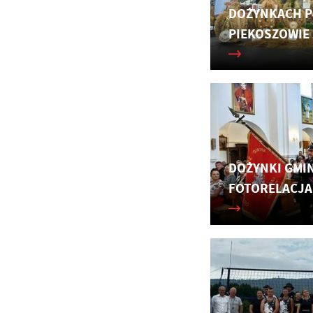
DOŻYNKACH 
PIEKOSZOWIE 
DOŻYNKI GMIN
FOTORELACJA
U
Sz
ws