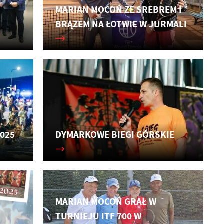
MARIAN MOCOŃ ZE SREBREM I
BRĄZEM NA ŁOTWIE W JURMALI
2025
DYMARKOWE BIEGI GÓRSKIE
MARIAN MOCOŃ GRAŁ W
TURNIEJU ITF 700 W