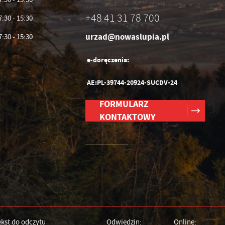
+48 41 31 78 700
7:30 - 15:30
urzad@nowaslupia.pl
7:30 - 15:30
e-doręczenia:
AE:PL-39744-20924-SUCDV-24
FORMULARZ
KONTAKTOWY
ekst do odczytu
Odwiedzin:
Online: