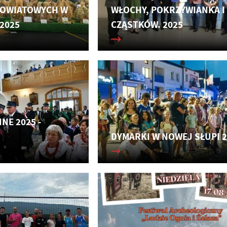
POWIATOWYCH W
WŁOCHY, POKRZYWIANKA I
2025
CZĄSTKÓW. 2025
NE 2025 -
DYMARKI W NOWEJ SŁUPI 
stawienia
anujemy Twoją prywatność. Możesz zmienić ustawienia cookies lub zaakceptować je
zystkie. W dowolnym momencie możesz dokonać zmiany swoich ustawień.