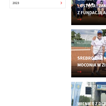
2023
„OSTOJA” ZA
Z FUNDACJĄ 
SREBRO DLA 
MOCONIA W ZI
WIENIEC Z DĘ