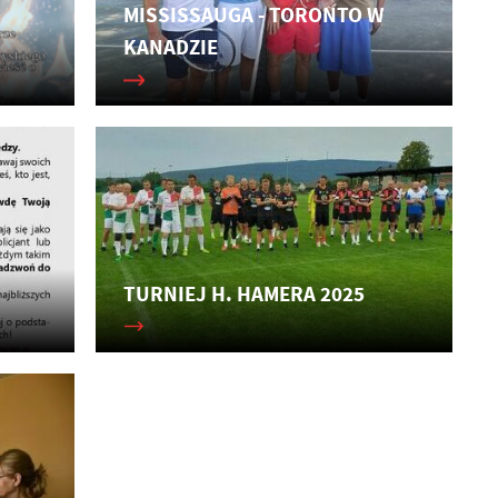
MISSISSAUGA - TORONTO W
KANADZIE
ń.
h
TURNIEJ H. HAMERA 2025
je
b.
ch