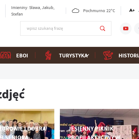
Imieniny: Sława, Jakub,
Pochmurno
22°C
Stefan
EBOI
TURYSTYKA
HISTORI
zdjęć
ZDROWIE I DOBRA
JESIENNY PIKNIK
UB SENIORA
PROFILAKTYCZNY W