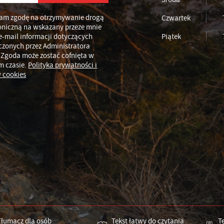
am zgodę na otrzymywanie drogą
Czwartek
oniczną na wskazany przeze mnie
e-mail informacji dotyczących
Piątek
czonych przez Administratora
 Zgoda może zostać cofnięta w
m czasie.
Polityka prywatności i
 cookies
Tłumacz dla osób
Tekst łatwy do czytania
T