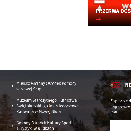
po
R
za
PRZERWA DO
ws
Dz
ak
Pr
Wi
an
in
fi
ch
k
Miejsko Gminny Ośrodek Pomocy
N
w Nowej Słupi
Muzeum Starożytnego Hutnictwa
Zapisz się 
Świętokrzyskiego im. Mieczysława
najnowsze 
Radwana w Nowej Słupi
mail
Gminny Ośrodek Kultury Sportu i
Turystyki w Rudkach