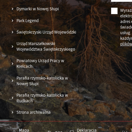
Dymarki w Nowej Słupi
Wyraż
elektr
Park Legend
adres 
świad
Świętokrzyski Urząd Wojewódzki
usług.
każdy
Urząd Marszałkowski
plików
Województwa Świętokrzyskiego
Powiatowy Urząd Pracy w
Kielcach
Parafia rzymsko-katolicka w
Nowej Słupi
Parafia rzymsko-katolicka w
Rudkach
Strona archiwalna
Mapa
Deklaracja