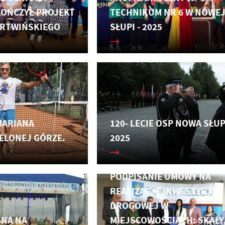
KOŃCZYŁ PROJEKT
TECHNIKUM NR 6 W NOWE
ARTWIŃSKIEGO
SŁUPI - 2025
MARIANA
120- LECIE OSP NOWA SŁUP
ELONEJ GÓRZE.
2025
PODPISANIE UMOWY NA
REALIZACJĘ INWESTYCJI
DROGOWEJ W
BNA NA
MIEJSCOWOŚCIACH: SKAŁY