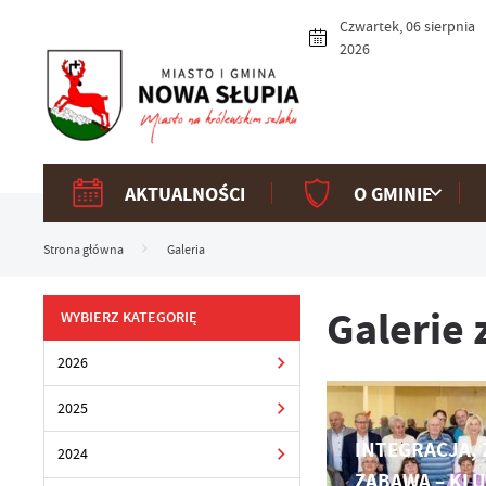
Przejdź do menu.
Przejdź do wyszukiwarki.
Przejdź do treści.
Przejdź do ustawień wielkości czcionki.
Włącz wersję kontrastową strony.
Czwartek, 06 sierpnia
2026
AKTUALNOŚCI
O GMINIE
Strona główna
Galeria
Galerie 
WYBIERZ KATEGORIĘ
2026
2025
INTEGRACJA, 
2024
ZABAWA – KL