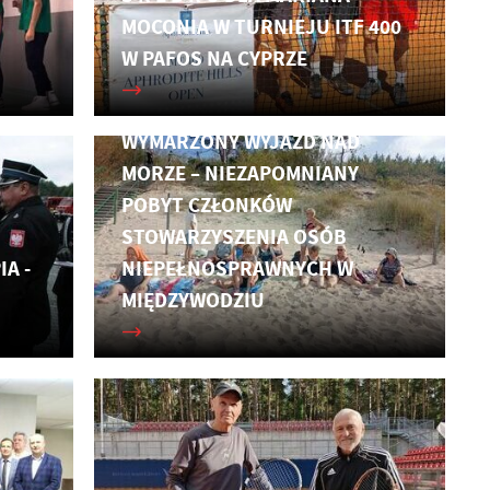
J
MOCONIA W TURNIEJU ITF 400
W PAFOS NA CYPRZE
WYMARZONY WYJAZD NAD
MORZE – NIEZAPOMNIANY
POBYT CZŁONKÓW
STOWARZYSZENIA OSÓB
IA -
NIEPEŁNOSPRAWNYCH W
MIĘDZYWODZIU
,