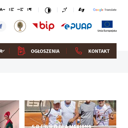
A
OGŁOSZENIA
KONTAKT
S R E B R O DLA MARIANA