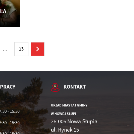
e
ć
ALA
ie
…
13
 PRACY
KONTAKT
URZĄD MIASTA I GMINY
7:30 - 15:30
W NOWEJ SŁUPI
26-006 Nowa Słupia
7:30 - 15:30
ul. Rynek 15
7:30 - 15:30