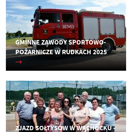
GMINNE ZAWODY SPORTOWO-
POŻARNICZE W RUDKACH 2025
ZJAZD SOŁTYSÓW W WĄCHOCKU -