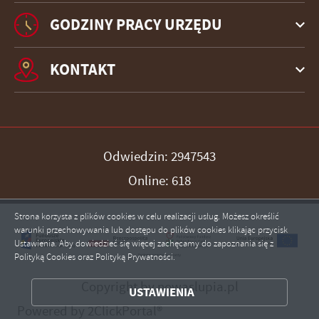
GODZINY PRACY URZĘDU
KONTAKT
Odwiedzin: 2947543
Online: 618
Strona korzysta z plików cookies w celu realizacji usług. Możesz określić
warunki przechowywania lub dostępu do plików cookies klikając przycisk
ZAPISZ WYBRANE
Ustawienia. Aby dowiedzieć się więcej zachęcamy do zapoznania się z
Polityką Cookies oraz Polityką Prywatności.
ZEZWÓL NA WSZYSTKIE
Copyright by nowaslupia.pl
USTAWIENIA
Powered by
2ClickPortal®