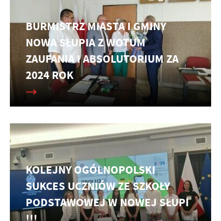
BURMISTRZ MIASTA I GMINY
NOWA SŁUPIA Z WOTUM
ZAUFANIA I ABSOLUTORIUM ZA
2024 ROK
KOLEJNY OGÓLNOPOLSKI
SUKCES UCZNIÓW ZE SZKOŁY
PODSTAWOWEJ W NOWEJ SŁUPI
!!!