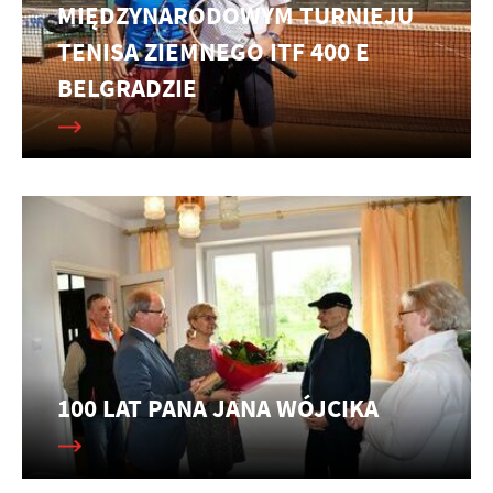
MIĘDZYNARODOWYM TURNIEJU
TENISA ZIEMNEGO ITF 400 E
BELGRADZIE
100 LAT PANA JANA WÓJCIKA