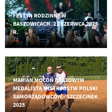
FESTYN RODZINNY W
BASZOWICACH. 21 CZERWCA 2025
R.
MARIAN MOCOŃ BRĄZOWYM
MEDALISTĄ MISTRZOSTW POLSKI
SAMORZĄDOWCÓW - SZCZECINEK
2025