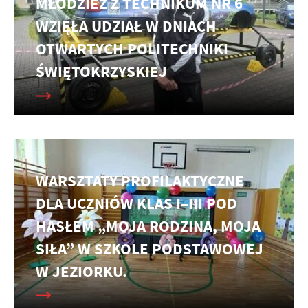
MŁODZIEŻ Z TECHNIKUM NR 6
WZIĘŁA UDZIAŁ W DNIACH
OTWARTYCH POLITECHNIKI
ŚWIĘTOKRZYSKIEJ
WARSZTATY PROFILAKTYCZNE
DLA UCZNIÓW KLAS I–III POD
HASŁEM „MOJA RODZINA, MOJA
SIŁA” W SZKOLE PODSTAWOWEJ
W JEZIORKU.