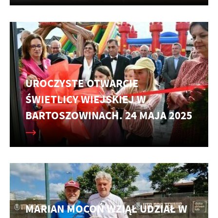
UROCZYSTE OTWARCIE
ŚWIETLICY WIEJSKIEJ W
BARTOSZOWINACH. 24 MAJA 2025
MARIAN MOCOŃ WZIĄŁ UDZIAŁ W