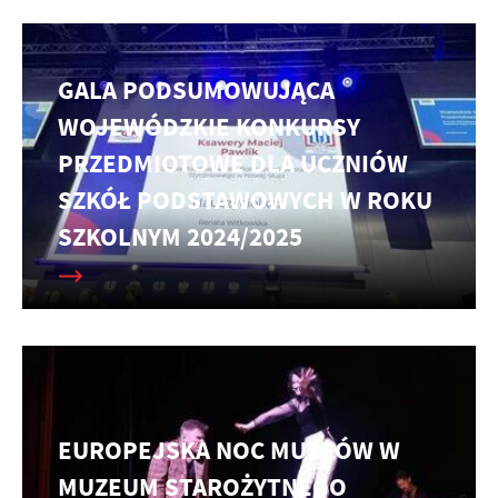
GALA PODSUMOWUJĄCA
WOJEWÓDZKIE KONKURSY
PRZEDMIOTOWE DLA UCZNIÓW
SZKÓŁ PODSTAWOWYCH W ROKU
SZKOLNYM 2024/2025
EUROPEJSKA NOC MUZEÓW W
MUZEUM STAROŻYTNEGO