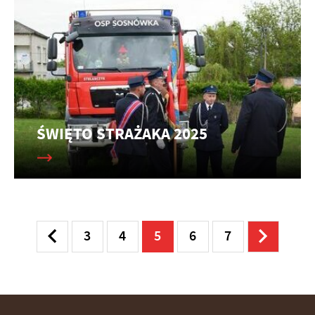
ŚWIĘTO STRAŻAKA 2025
3
4
5
6
7