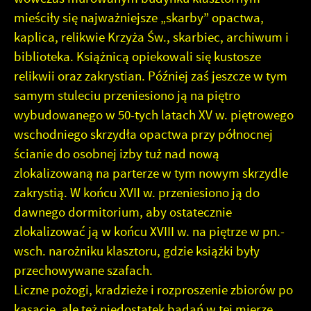
mieściły się najważniejsze „skarby” opactwa,
kaplica, relikwie Krzyża Św., skarbiec, archiwum i
biblioteka. Książnicą opiekowali się kustosze
relikwii oraz zakrystian. Później zaś jeszcze w tym
samym stuleciu przeniesiono ją na piętro
wybudowanego w 50-tych latach XV w. piętrowego
wschodniego skrzydła opactwa przy północnej
ścianie do osobnej izby tuż nad nową
zlokalizowaną na parterze w tym nowym skrzydle
zakrystią. W końcu XVII w. przeniesiono ją do
dawnego dormitorium, aby ostatecznie
zlokalizować ją w końcu XVIII w. na piętrze w pn.-
wsch. narożniku klasztoru, gdzie książki były
przechowywane szafach.
Liczne pożogi, kradzieże i rozproszenie zbiorów po
kasacie, ale też niedostatek badań w tej mierze