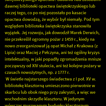
dawnej biblioteki opactwa świętokrzyskiego lub
raczej tego, co po niej pozostało po kasacie
opactwa dowodzą, że wybór był niemały. Pod tym
względem biblioteka świętokrzyska stanowiła
wyjątek. Jej rozwoju, jak dowodził Marek Derwich,
nie przekreślił ogromny pożar z 1459 r., kiedy na
nowo zreorganizował ją opat Michał z Krakowa (z
Lipia) oraz Maciej z Pełczyna, ani też ogólny kryzys
intelektualny, w jaki popadły zgromadzenia mnisze
począwszy od XIV stulecia, ani też kolejne pożary w
czasach nowożytnych, np. z 1777 r.
W świetle najstarszego świadectwa z I poł. XV w.
bibliotekę klasztorną umieszczono pierwotnie w
skarbcu lub obok niego przy zakrystii, a więc we
wschodnim skrzydle klasztoru. W jedynym
wówczas murowanym budynku klasztornym