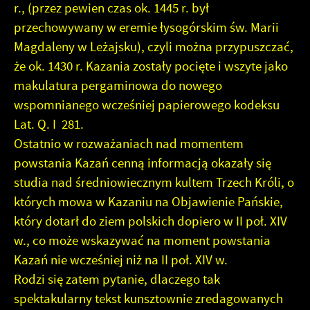
r., (przez pewien czas ok. 1445 r. był
przechowywany w eremie łysogórskim św. Marii
Magdaleny w Leżajsku), czyli można przypuszczać,
że ok. 1430 r. Kazania zostały pocięte i wszyte jako
makulatura pergaminowa do nowego
wspomnianego wcześniej papierowego kodeksu
Lat. Q. I 281.
Ostatnio w rozważaniach nad momentem
powstania Kazań cenną informacją okazały się
studia nad średniowiecznym kultem Trzech Króli, o
których mowa w Kazaniu na Objawienie Pańskie,
który dotarł do ziem polskich dopiero w II poł. XIV
w., co może wskazywać na moment powstania
Kazań nie wcześniej niż na II poł. XIV w.
Rodzi się zatem pytanie, dlaczego tak
spektakularny tekst kunsztownie zredagowanych