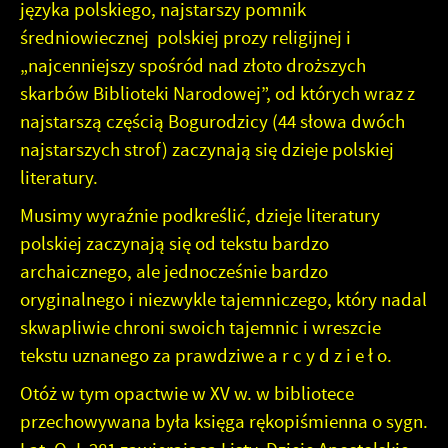
języka polskiego, najstarszy pomnik
średniowiecznej polskiej prozy religijnej i
„najcenniejszy spośród nad złoto droższych
skarbów Biblioteki Narodowej”, od których wraz z
najstarszą częścią Bogurodzicy (44 słowa dwóch
najstarszych strof) zaczynają się dzieje polskiej
literatury.
Musimy wyraźnie podkreślić, dzieje literatury
polskiej zaczynają się od tekstu bardzo
archaicznego, ale jednocześnie bardzo
oryginalnego i niezwykle tajemniczego, który nadal
skwapliwie chroni swoich tajemnic i wreszcie
tekstu uznanego za prawdziwe a r c y d z i e ł o.
Otóż w tym opactwie w XV w. w bibliotece
przechowywana była księga rękopiśmienna o sygn.