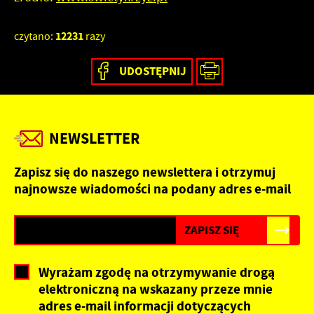
12231
czytano:
razy
UDOSTĘPNIJ
NEWSLETTER
Zapisz się do naszego newslettera i otrzymuj
najnowsze wiadomości na podany adres e-mail
Wyrażam zgodę na otrzymywanie drogą
elektroniczną na wskazany przeze mnie
adres e-mail informacji dotyczących