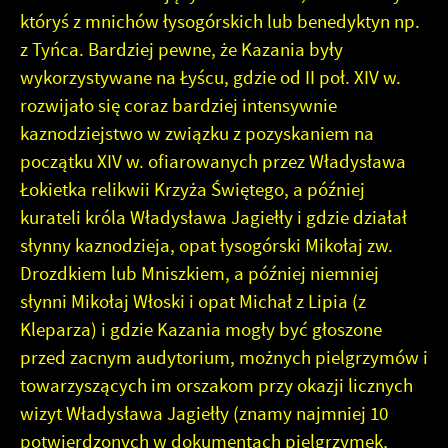
któryś z mnichów łysogórskich lub benedyktyn np.
z Tyńca. Bardziej pewne, że Kazania były
wykorzystywane na Łyścu, gdzie od II poł. XIV w.
rozwijało się coraz bardziej intensywnie
kaznodziejstwo w związku z pozyskaniem na
początku XIV w. ofiarowanych przez Władysława
Łokietka relikwii Krzyża Świętego, a później
kurateli króla Władysława Jagiełły i gdzie działał
słynny kaznodzieja, opat łysogórski Mikołaj zw.
Drozdkiem lub Mniszkiem, a później niemniej
słynni Mikołaj Włoski i opat Michał z Lipia (z
Kleparza) i gdzie Kazania mogły być głoszone
przed zacnym audytorium, możnych pielgrzymów i
towarzyszących im orszakom przy okazji licznych
wizyt Władysława Jagiełły (znamy najmniej 10
potwierdzonych w dokumentach pielgrzymek,