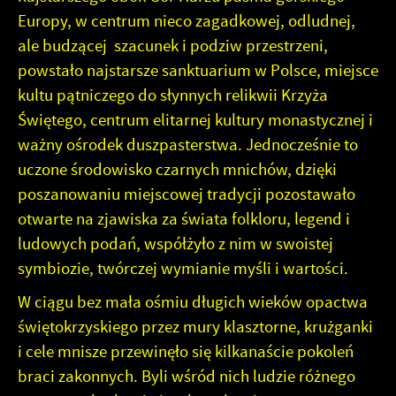
Europy, w centrum nieco zagadkowej, odludnej,
ale budzącej szacunek i podziw przestrzeni,
powstało najstarsze sanktuarium w Polsce, miejsce
kultu pątniczego do słynnych relikwii Krzyża
Świętego, centrum elitarnej kultury monastycznej i
ważny ośrodek duszpasterstwa. Jednocześnie to
uczone środowisko czarnych mnichów, dzięki
poszanowaniu miejscowej tradycji pozostawało
otwarte na zjawiska za świata folkloru, legend i
ludowych podań, współżyło z nim w swoistej
symbiozie, twórczej wymianie myśli i wartości.
W ciągu bez mała ośmiu długich wieków opactwa
świętokrzyskiego przez mury klasztorne, krużganki
i cele mnisze przewinęło się kilkanaście pokoleń
braci zakonnych. Byli wśród nich ludzie różnego