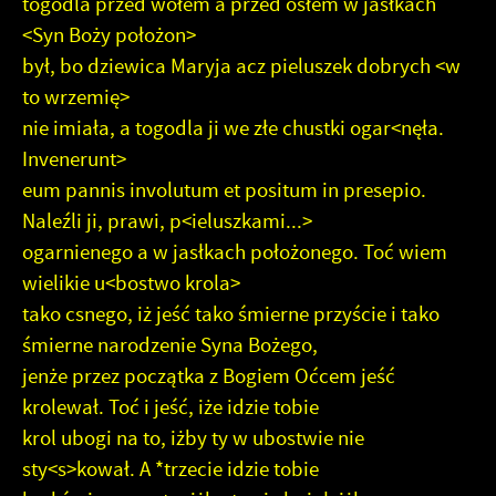
togodla przed wołem a przed osłem w jasłkach
<Syn Boży położon>
był, bo dziewica Maryja acz pieluszek dobrych <w
to wrzemię>
nie imiała, a togodla ji we złe chustki ogar<nęła.
Invenerunt>
eum pannis involutum et positum in presepio.
Naleźli ji, prawi, p<ieluszkami...>
ogarnienego a w jasłkach położonego. Toć wiem
wielikie u<bostwo krola>
tako csnego, iż jeść tako śmierne przyście i tako
śmierne narodzenie Syna Bożego,
jenże przez początka z Bogiem Oćcem jeść
krolewał. Toć i jeść, iże idzie tobie
krol ubogi na to, iżby ty w ubostwie nie
sty<s>kował. A *trzecie idzie tobie