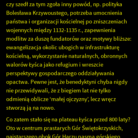
czy szedł za tym zgoła inny powód, np. polityka
Bolesława Krzywoustego, potrzeba umocnienia
państwa i organizacji kościelnej po zniszczeniach
wojennych między 1132-1135 r., zapewnienia
modlitw za duszę fundatorów oraz motywy bliższe:
ewangelizacja okolic ubogich w infrastrukturę
kościelną, wykorzystanie naturalnych, obronnych
walorów Łyśca jako refugium i wreszcie
perspektywy gospodarczego oddziaływania
opactwa. Pewne jest, że benedyktyni chyba nigdy
nie przewidywali, że z biegiem lat nie tylko
odmienią oblicze ‘małej ojczyzny’, lecz wręcz
stworzą ją na nowo.
Co zatem stało się na plateau Łyśca przed 800 laty?
Oto w centrum prastarych Gór Świętokrzyskich,
najstarszego obok Gór Harzu pasma górskiego