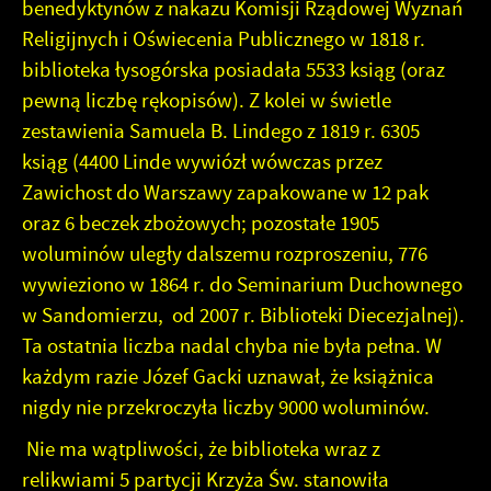
benedyktynów z nakazu Komisji Rządowej Wyznań
Religijnych i Oświecenia Publicznego w 1818 r.
biblioteka łysogórska posiadała 5533 ksiąg (oraz
pewną liczbę rękopisów). Z kolei w świetle
zestawienia Samuela B. Lindego z 1819 r. 6305
ksiąg (4400 Linde wywiózł wówczas przez
Zawichost do Warszawy zapakowane w 12 pak
oraz 6 beczek zbożowych; pozostałe 1905
woluminów uległy dalszemu rozproszeniu, 776
wywieziono w 1864 r. do Seminarium Duchownego
w Sandomierzu, od 2007 r. Biblioteki Diecezjalnej).
Ta ostatnia liczba nadal chyba nie była pełna. W
każdym razie Józef Gacki uznawał, że książnica
nigdy nie przekroczyła liczby 9000 woluminów.
Nie ma wątpliwości, że biblioteka wraz z
relikwiami 5 partycji Krzyża Św. stanowiła