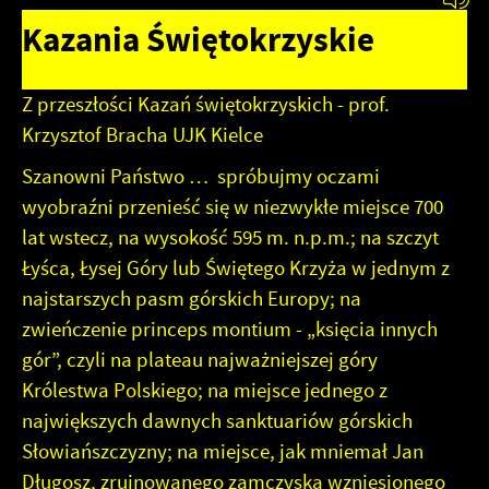
działania w celu m.in. dostosowania Twoich ustawień
Kazania Świętokrzyskie
preferencji prywatności, logowania czy wypełniania
formularzy. Dzięki plikom cookies strona, z której
Funkcjonalne i personalizacyjne
korzystasz, może działać bez zakłóceń.
Z przeszłości Kazań świętokrzyskich - prof.
Tego typu pliki cookies umożliwiają stronie internetowej
Zapoznaj się z
zapamiętanie wprowadzonych przez Ciebie ustawień oraz
POLITYKĄ PRYWATNOŚCI I PLIKÓW COOKIES
.
Krzysztof Bracha UJK Kielce
personalizację określonych funkcjonalności czy
Szanowni Państwo … spróbujmy oczami
prezentowanych treści.
Dzięki tym plikom cookies możemy zapewnić Ci większy
wyobraźni przenieść się w niezwykłe miejsce 700
Więcej
komfort korzystania z funkcjonalności naszej strony
lat wstecz, na wysokość 595 m. n.p.m.; na szczyt
poprzez dopasowanie jej do Twoich indywidualnych
Łyśca, Łysej Góry lub Świętego Krzyża w jednym z
preferencji. Wyrażenie zgody na funkcjonalne i
Analityczne
najstarszych pasm górskich Europy; na
personalizacyjne pliki cookies gwarantuje dostępność
większej ilości funkcji na stronie.
Analityczne pliki cookies pomagają nam rozwijać się i
zwieńczenie princeps montium - „księcia innych
dostosowywać do Twoich potrzeb.
gór”, czyli na plateau najważniejszej góry
Cookies analityczne pozwalają na uzyskanie informacji w
Więcej
Królestwa Polskiego; na miejsce jednego z
zakresie wykorzystywania witryny internetowej, miejsca
największych dawnych sanktuariów górskich
oraz częstotliwości, z jaką odwiedzane są nasze serwisy
www. Dane pozwalają nam na ocenę naszych serwisów
Słowiańszczyzny; na miejsce, jak mniemał Jan
Reklamowe
internetowych pod względem ich popularności wśród
Długosz, zrujnowanego zamczyska wzniesionego