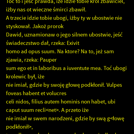
Toć to i jeść prawda, iże idzie tobie krol zbawiciel,
iżby nas ot wieczne śmirci zbawił.
A trzecie idzie tobie ubogi, iżby ty w ubostwie nie
styskował. Jakoż prorok
Dawid, uznamionaw o jego silnem ubostwie, jeść
świadeczstwo dał, rzeka: Exivit
homo ad opus suum. Na ktore? Na to, jeż sam
zjawia, rzeka: Pauper
sum ego et in laboribus a iuventute mea. Toć ubogi
krolewic był, iże
nie imiał, gdzie by swoję głowę podkłonił. Vulpes
foveas habent et volucres
celi nidos, filius autem hominis non habet, ubi
caput suum recli<net>. A przeto iże
nie imiał w swem narodzeni, gdzie by swą g<łowę
podkłonił>,