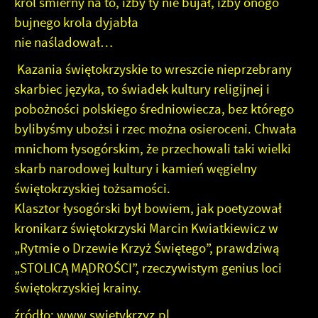
krol śmierny na to, iżby ty nie bujał, iżby onogo
bujnego krola dyjabła
nie naśladował…
Kazania świętokrzyskie to wreszcie nieprzebrany
skarbiec języka, to świadek kultury religijnej i
pobożności polskiego średniowiecza, bez którego
bylibyśmy ubożsi i rzec można osieroceni. Chwała
mnichom łysogórskim, że przechowali taki wielki
skarb narodowej kultury i kamień węgielny
świętokrzyskiej tożsamości.
Klasztor łysogórski był bowiem, jak poetyzował
kronikarz świętokrzyski Marcin Kwiatkiewicz w
„Rytmie o Drzewie Krzyż Świętego”, prawdziwą
„STOLICĄ MĄDROŚCI”, rzeczywistym genius loci
świętokrzyskiej krainy.
źródło:
www.swietykrzyz.pl