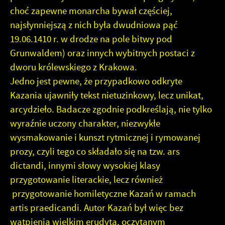
choć zapewne monarcha bywał częściej,
najsłynniejszą z nich była dwudniowa pąć
19.06.1410 r. w drodze na pole bitwy pod
Grunwaldem) oraz innych wybitnych postaci z
dworu królewskiego z Krakowa.
Jedno jest pewne, że przypadkowo odkryte
Kazania ujawniły tekst nietuzinkowy, lecz unikat,
arcydzieło. Badacze zgodnie podkreślają, nie tylko
wyraźnie uczony charakter, niezwykłe
wysmakowanie i kunszt rytmicznej i rymowanej
prozy, czyli tego co składało się na tzw. ars
dictandi, innymi słowy wysokiej klasy
przygotowanie literackie, lecz również
przygotowanie homiletyczne Kazań w ramach
artis praedicandi. Autor Kazań był więc bez
wątpienia wielkim erudytą, oczytanym