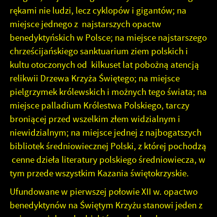
użytkowników. Zgromadzone informacje są przetwarzane
Dzięki reklamowym plikom cookies prezentujemy Ci
rękami nie ludzi, lecz cyklopów i gigantów; na
w formie zanonimizowanej. Wyrażenie zgody na
najciekawsze informacje i aktualności na stronach naszych
analityczne pliki cookies gwarantuje dostępność
partnerów.
miejsce jednego z najstarszych opactw
wszystkich funkcjonalności.
Promocyjne pliki cookies służą do prezentowania Ci
benedyktyńskich w Polsce; na miejsce najstarszego
Więcej
naszych komunikatów na podstawie analizy Twoich
chrześcijańskiego sanktuarium ziem polskich i
upodobań oraz Twoich zwyczajów dotyczących
kultu otoczonych od kilkuset lat pobożną atencją
przeglądanej witryny internetowej. Treści promocyjne
mogą pojawić się na stronach podmiotów trzecich lub firm
relikwii Drzewa Krzyża Świętego; na miejsce
będących naszymi partnerami oraz innych dostawców
pielgrzymek królewskich i możnych tego świata; na
usług. Firmy te działają w charakterze pośredników
miejsce palladium Królestwa Polskiego, tarczy
prezentujących nasze treści w postaci wiadomości, ofert,
broniącej przed wszelkim złem widzialnym i
komunikatów mediów społecznościowych.
niewidzialnym; na miejsce jednej z najbogatszych
bibliotek średniowiecznej Polski, z której pochodzą
cenne dzieła literatury polskiego średniowiecza, w
tym przede wszystkim Kazania świętokrzyskie.
Ufundowane w pierwszej połowie XII w. opactwo
benedyktynów na Świętym Krzyżu stanowi jeden z