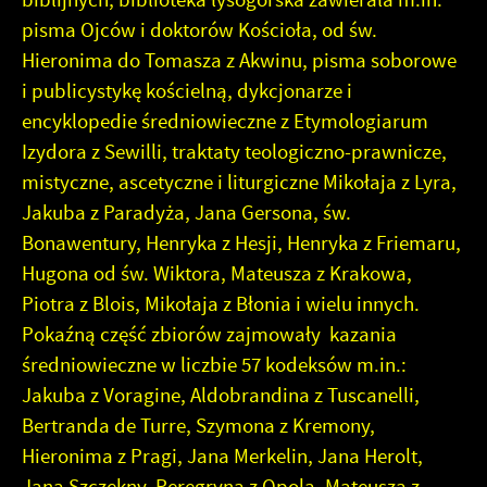
pisma Ojców i doktorów Kościoła, od św.
Hieronima do Tomasza z Akwinu, pisma soborowe
i publicystykę kościelną, dykcjonarze i
encyklopedie średniowieczne z Etymologiarum
Izydora z Sewilli, traktaty teologiczno-prawnicze,
mistyczne, ascetyczne i liturgiczne Mikołaja z Lyra,
Jakuba z Paradyża, Jana Gersona, św.
Bonawentury, Henryka z Hesji, Henryka z Friemaru,
Hugona od św. Wiktora, Mateusza z Krakowa,
Piotra z Blois, Mikołaja z Błonia i wielu innych.
Pokaźną część zbiorów zajmowały kazania
średniowieczne w liczbie 57 kodeksów m.in.:
Jakuba z Voragine, Aldobrandina z Tuscanelli,
Bertranda de Turre, Szymona z Kremony,
Hieronima z Pragi, Jana Merkelin, Jana Herolt,
Jana Szczekny, Peregryna z Opola, Mateusza z