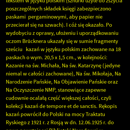
tekstem w języku polskim (sznurki użyte do zszycia
poszczególnych składek księgi zabezpieczono
paskami pergaminowymi, aby papier nie
przecierał się na szwach). I cóż się okazało. Po
wydobyciu z oprawy, ułożeniu i uporządkowaniu
oczom Brücknera ukazały się w sumie fragmenty
sześciu kazań w języku polskim zachowane na 18
paskach o wym. 20,5 x 1,5 cm., w kolejności:
Kazanie na św. Michała, Na św. Katarzynę (jedyne
niemal w całości zachowane), Na św. Mikołaja, Na
Narodzenie Pańskie, Na Objawienie Pańskie oraz
Na Oczyszczenie NMP, stanowiące zapewne
cudownie ocalałą część większej całości, czyli
kolekcji kazań de tempore et de sanctis. Rękopis
kazań powrócił do Polski na mocy Traktatu
Ryskiego z 1921 r. z Rosją w dn. 12.06.1925 r. do