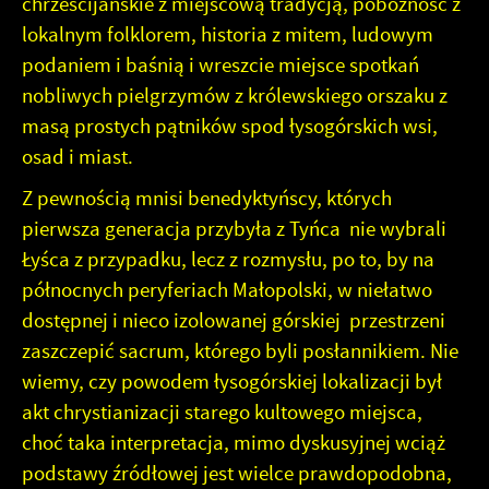
chrześcijańskie z miejscową tradycją, pobożność z
lokalnym folklorem, historia z mitem, ludowym
podaniem i baśnią i wreszcie miejsce spotkań
nobliwych pielgrzymów z królewskiego orszaku z
masą prostych pątników spod łysogórskich wsi,
osad i miast.
Z pewnością mnisi benedyktyńscy, których
pierwsza generacja przybyła z Tyńca nie wybrali
Łyśca z przypadku, lecz z rozmysłu, po to, by na
północnych peryferiach Małopolski, w niełatwo
dostępnej i nieco izolowanej górskiej przestrzeni
zaszczepić sacrum, którego byli posłannikiem. Nie
wiemy, czy powodem łysogórskiej lokalizacji był
akt chrystianizacji starego kultowego miejsca,
choć taka interpretacja, mimo dyskusyjnej wciąż
podstawy źródłowej jest wielce prawdopodobna,